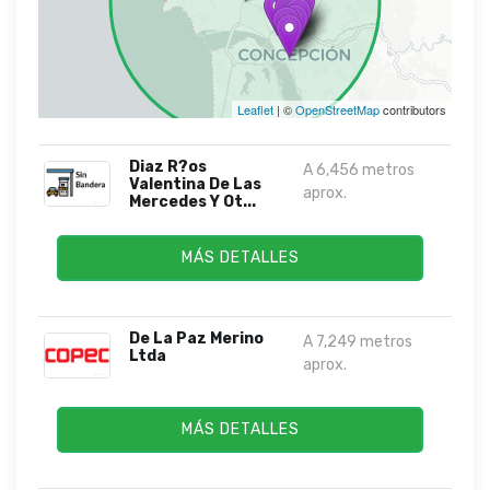
Leaflet
| ©
OpenStreetMap
contributors
Diaz R?os
A 6,456 metros
Valentina De Las
aprox.
Mercedes Y Ot...
MÁS DETALLES
De La Paz Merino
A 7,249 metros
Ltda
aprox.
MÁS DETALLES