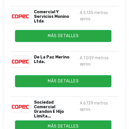
Comercial Y
A 5,135 metros
Servicios Monino
aprox.
Ltda
MÁS DETALLES
De La Paz Merino
A 7,039 metros
Ltda.
aprox.
MÁS DETALLES
Sociedad
A 6,139 metros
Comercial
aprox.
Grandon E Hijo
Limita...
MÁS DETALLES