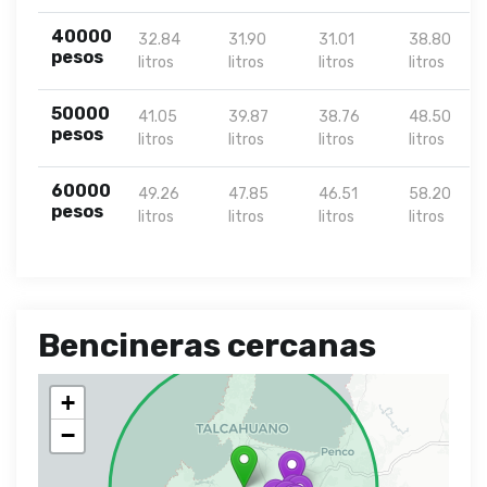
40000
32.84
31.90
31.01
38.80
pesos
litros
litros
litros
litros
50000
41.05
39.87
38.76
48.50
pesos
litros
litros
litros
litros
60000
49.26
47.85
46.51
58.20
pesos
litros
litros
litros
litros
Bencineras cercanas
+
−