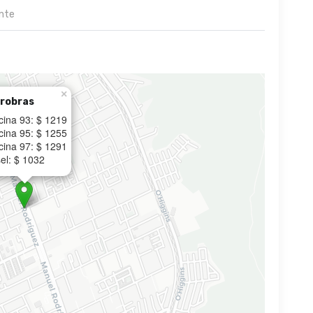
nte
×
robras
cina 93: $ 1219
cina 95: $ 1255
cina 97: $ 1291
el: $ 1032