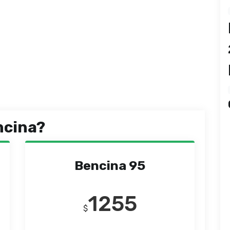
ncina?
Bencina 95
1255
$