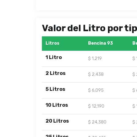
Valor del Litro por t
Litros
Bencina 93
B
1 Litro
$ 1,219
$ 
2 Litros
$ 2,438
$ 
5 Litros
$ 6,095
$ 
10 Litros
$ 12,190
$ 
20 Litros
$ 24,380
$ 
25 Litros