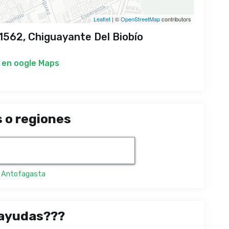
Leaflet
| ©
OpenStreetMap
contributors
62, Chiguayante Del Biobío
 en
oogle Maps
 o regiones
,
Antofagasta
ayudas???