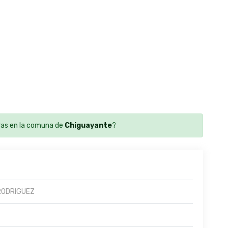
as en la comuna de
Chiguayante
?
RODRIGUEZ