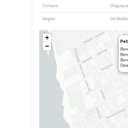
Comuna:
Chiguaya
Región:
Del Biobío
+
Pet
−
Ben
Ben
Ben
Dies