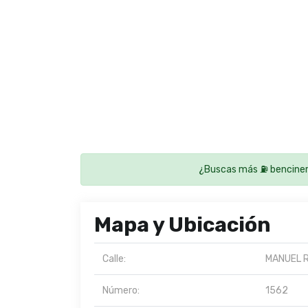
¿Buscas más ⛽ benciner
Mapa y Ubicación
Calle:
MANUEL 
Número:
1562