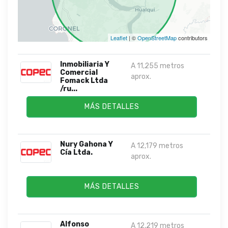
Leaflet
| ©
OpenStreetMap
contributors
Inmobiliaria Y
A 11,255 metros
Comercial
aprox.
Fomack Ltda
/ru...
MÁS DETALLES
Nury Gahona Y
A 12,179 metros
Cía Ltda.
aprox.
MÁS DETALLES
Alfonso
A 12,219 metros