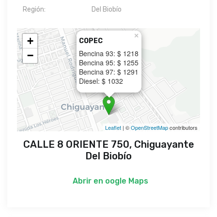
Región:
Del Biobío
×
+
COPEC
Bencina 93: $ 1218
−
Bencina 95: $ 1255
Bencina 97: $ 1291
Diesel: $ 1032
Leaflet
| ©
OpenStreetMap
contributors
CALLE 8 ORIENTE 750, Chiguayante
Del Biobío
Abrir en
oogle Maps