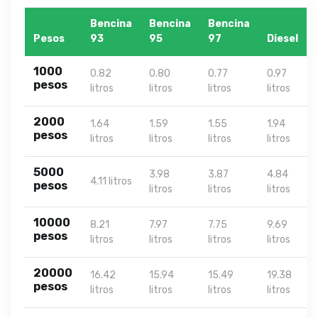
Bencina
Bencina
Bencina
Pesos
93
95
97
Diesel
1000
0.82
0.80
0.77
0.97
pesos
litros
litros
litros
litros
2000
1.64
1.59
1.55
1.94
pesos
litros
litros
litros
litros
5000
3.98
3.87
4.84
4.11 litros
pesos
litros
litros
litros
10000
8.21
7.97
7.75
9.69
pesos
litros
litros
litros
litros
20000
16.42
15.94
15.49
19.38
pesos
litros
litros
litros
litros