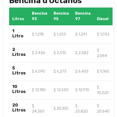
Bencina u Octanos
Bencina
Bencina
Bencina
Litros
93
95
97
Diesel
1
$ 1,218
$ 1,255
$ 1,291
$ 1,032
Litro
2
$
$ 2,436
$ 2,510
$ 2,582
Litros
2,064
5
$ 6,090
$ 6,275
$ 6,455
$ 5,160
Litros
10
$
$ 12,180
$ 12,550
$ 12,910
Litros
10,320
20
$
$
$
$ 25,100
Litros
24,360
25,820
20,640