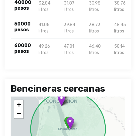
40000
32.84
31.87
30.98
38.76
pesos
litros
litros
litros
litros
50000
41.05
39.84
38.73
48.45
pesos
litros
litros
litros
litros
60000
49.26
47.81
46.48
58.14
pesos
litros
litros
litros
litros
Bencineras cercanas
+
−