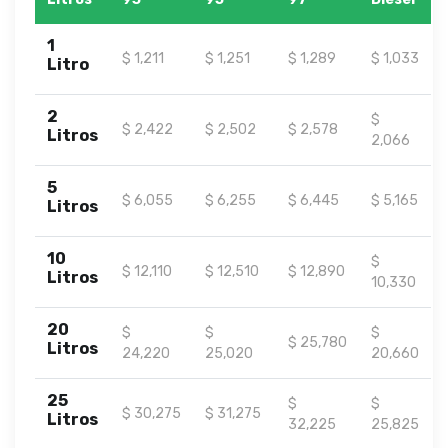
1
$ 1,211
$ 1,251
$ 1,289
$ 1,033
Litro
2
$
$ 2,422
$ 2,502
$ 2,578
Litros
2,066
5
$ 6,055
$ 6,255
$ 6,445
$ 5,165
Litros
10
$
$ 12,110
$ 12,510
$ 12,890
Litros
10,330
20
$
$
$
$ 25,780
Litros
24,220
25,020
20,660
25
$
$
$ 30,275
$ 31,275
Litros
32,225
25,825