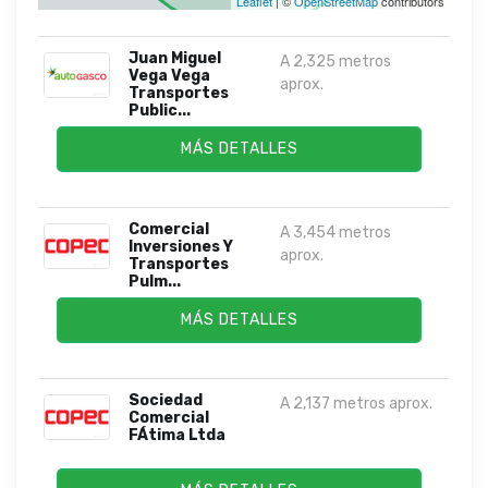
Leaflet
| ©
OpenStreetMap
contributors
Juan Miguel
A 2,325 metros
Vega Vega
aprox.
Transportes
Public...
MÁS DETALLES
Comercial
A 3,454 metros
Inversiones Y
aprox.
Transportes
Pulm...
MÁS DETALLES
Sociedad
A 2,137 metros aprox.
Comercial
FÁtima Ltda