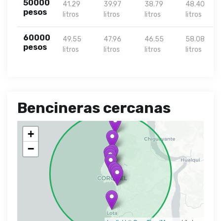
50000
41.29
39.97
38.79
48.40
pesos
litros
litros
litros
litros
60000
49.55
47.96
46.55
58.08
pesos
litros
litros
litros
litros
Bencineras cercanas
+
−