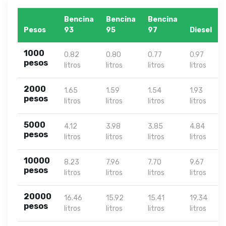
Bencina
Bencina
Bencina
Pesos
93
95
97
Diesel
1000
0.82
0.80
0.77
0.97
pesos
litros
litros
litros
litros
2000
1.65
1.59
1.54
1.93
pesos
litros
litros
litros
litros
5000
4.12
3.98
3.85
4.84
pesos
litros
litros
litros
litros
10000
8.23
7.96
7.70
9.67
pesos
litros
litros
litros
litros
20000
16.46
15.92
15.41
19.34
pesos
litros
litros
litros
litros