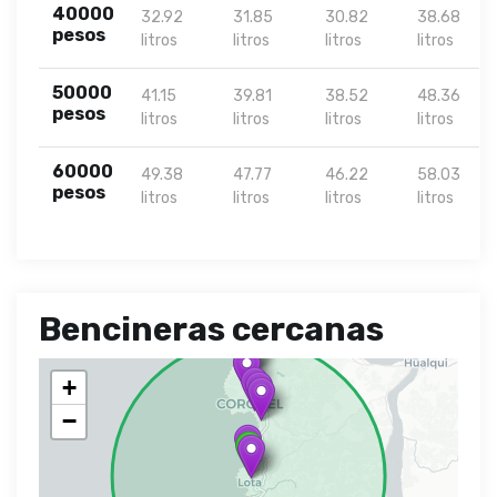
40000
32.92
31.85
30.82
38.68
pesos
litros
litros
litros
litros
50000
41.15
39.81
38.52
48.36
pesos
litros
litros
litros
litros
60000
49.38
47.77
46.22
58.03
pesos
litros
litros
litros
litros
Bencineras cercanas
+
−