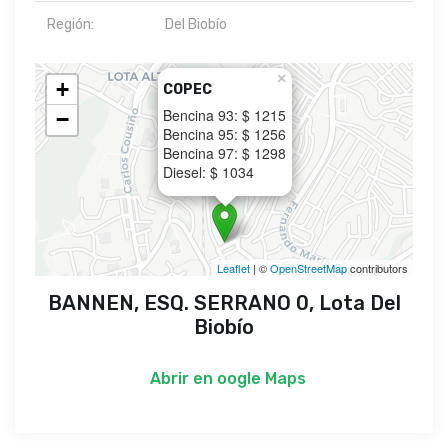
Región:
Del Biobío
×
+
COPEC
Bencina 93: $ 1215
−
Bencina 95: $ 1256
Bencina 97: $ 1298
Diesel: $ 1034
Leaflet
| ©
OpenStreetMap
contributors
BANNEN, ESQ. SERRANO 0, Lota Del
Biobío
Abrir en
oogle Maps