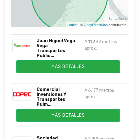
Leaflet
| ©
OpenStreetMap
contributors
Juan Miguel Vega
A 11,392 metros
Vega
aprox.
Transportes
Public...
MÁS DETALLES
Comercial
A 6,177 metros
Inversiones Y
aprox.
Transportes
Pulm...
MÁS DETALLES
Sociedad