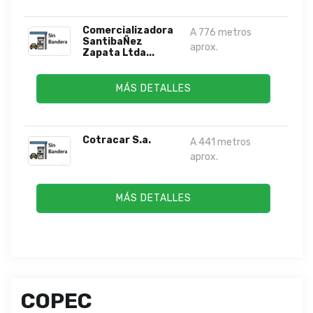
Comercializadora
A 776 metros
SantibaÑez
aprox.
Zapata Ltda...
MÁS DETALLES
Cotracar S.a.
A 441 metros
aprox.
MÁS DETALLES
COPEC