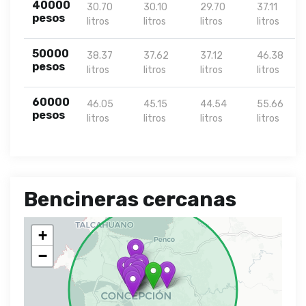
40000
30.70
30.10
29.70
37.11
pesos
litros
litros
litros
litros
50000
38.37
37.62
37.12
46.38
pesos
litros
litros
litros
litros
60000
46.05
45.15
44.54
55.66
pesos
litros
litros
litros
litros
Bencineras cercanas
+
−