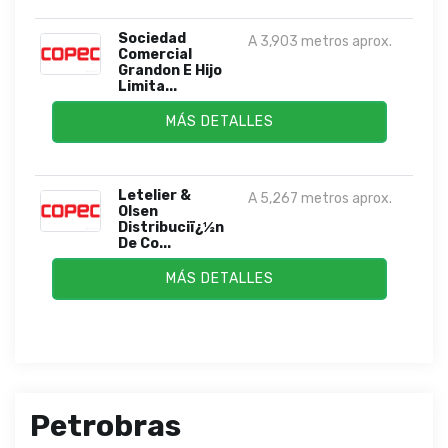
Sociedad
A 3,903 metros aprox.
Comercial
Grandon E Hijo
Limita...
MÁS DETALLES
Letelier &
A 5,267 metros aprox.
Olsen
Distribuciï¿½n
De Co...
MÁS DETALLES
Petrobras