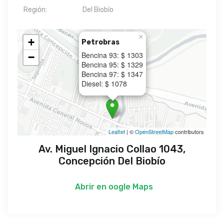
Región:
Del Biobío
×
+
Petrobras
Bencina 93: $ 1303
−
Bencina 95: $ 1329
Bencina 97: $ 1347
Diesel: $ 1078
Leaflet
| ©
OpenStreetMap
contributors
Av. Miguel Ignacio Collao 1043,
Concepción Del Biobío
Abrir en
oogle Maps