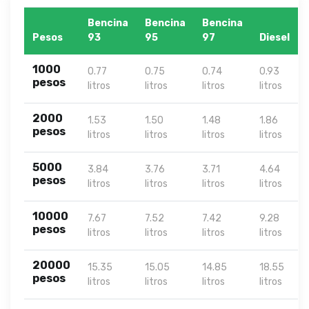
Bencina
Bencina
Bencina
Pesos
93
95
97
Diesel
1000
0.77
0.75
0.74
0.93
pesos
litros
litros
litros
litros
2000
1.53
1.50
1.48
1.86
pesos
litros
litros
litros
litros
5000
3.84
3.76
3.71
4.64
pesos
litros
litros
litros
litros
10000
7.67
7.52
7.42
9.28
pesos
litros
litros
litros
litros
20000
15.35
15.05
14.85
18.55
pesos
litros
litros
litros
litros