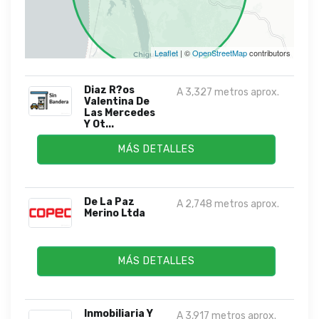
Leaflet
| ©
OpenStreetMap
contributors
Diaz R?os
A 3,327 metros aprox.
Valentina De
Las Mercedes
Y Ot...
MÁS DETALLES
De La Paz
A 2,748 metros aprox.
Merino Ltda
MÁS DETALLES
Inmobiliaria Y
A 3,917 metros aprox.