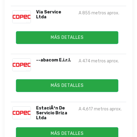
Via Service
A 855 metros aprox.
Ltda
MÁS DETALLES
--abacom E.i.r.l.
A 474 metros aprox.
MÁS DETALLES
EstaciÃ³n De
A 4,617 metros aprox.
Servicio Briza
Ltda
MÁS DETALLES