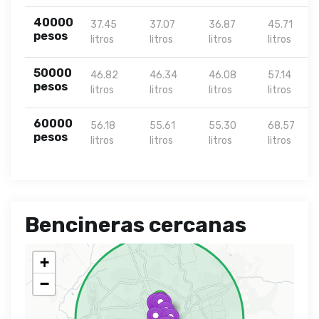
40000
37.45
37.07
36.87
45.71
pesos
litros
litros
litros
litros
50000
46.82
46.34
46.08
57.14
pesos
litros
litros
litros
litros
60000
56.18
55.61
55.30
68.57
pesos
litros
litros
litros
litros
Bencineras cercanas
+
−