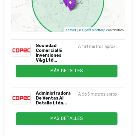
Leaflet
| ©
OpenStreetMap
contributors
Sociedad
A 181 metros aprox.
Comercial E
Inversiones
V&g Ltd...
MÁS DETALLES
Administradora
A 665 metros aprox.
De Ventas Al
Detalle Ltda...
MÁS DETALLES