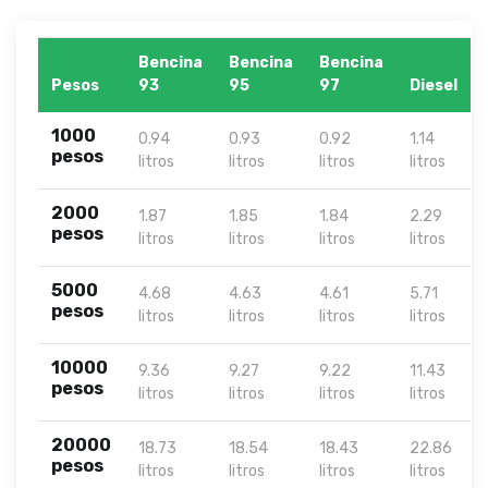
Bencina
Bencina
Bencina
Pesos
93
95
97
Diesel
1000
0.94
0.93
0.92
1.14
pesos
litros
litros
litros
litros
2000
1.87
1.85
1.84
2.29
pesos
litros
litros
litros
litros
5000
4.68
4.63
4.61
5.71
pesos
litros
litros
litros
litros
10000
9.36
9.27
9.22
11.43
pesos
litros
litros
litros
litros
20000
18.73
18.54
18.43
22.86
pesos
litros
litros
litros
litros