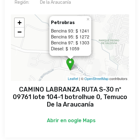
Región:
De la Araucanía
×
+
Petrobras
Bencina 93: $ 1241
−
Bencina 95: $ 1272
Bencina 97: $ 1303
Diesel: $ 1059
Leaflet
| ©
OpenStreetMap
contributors
CAMINO LABRANZA RUTA S-30 nº
09761 lote 104-1 botrolhue 0, Temuco
De la Araucanía
Abrir en
oogle Maps