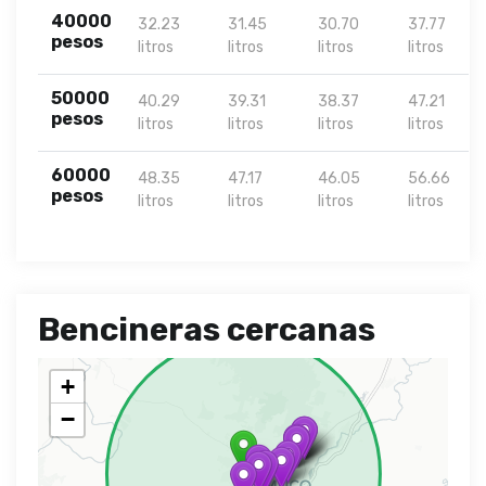
40000
32.23
31.45
30.70
37.77
pesos
litros
litros
litros
litros
50000
40.29
39.31
38.37
47.21
pesos
litros
litros
litros
litros
60000
48.35
47.17
46.05
56.66
pesos
litros
litros
litros
litros
Bencineras cercanas
+
−