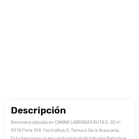
Descripción
Bencinera ubicada en CAMINO LABRANZA RUTA S-30 nº
09761 lote 104-1 botrolhue 0, Temuco De la Araucanía.
Esta bencinera se encuentra bajo el distribuidor Petrobras.