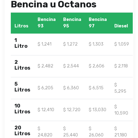
Bencina u Octanos
Bencina
Bencina
Bencina
Litros
93
95
97
Diesel
1
$ 1,241
$ 1,272
$ 1,303
$ 1,059
Litro
2
$ 2,482
$ 2,544
$ 2,606
$ 2,118
Litros
5
$
$ 6,205
$ 6,360
$ 6,515
Litros
5,295
10
$
$ 12,410
$ 12,720
$ 13,030
Litros
10,590
20
$
$
$
$
Litros
24,820
25,440
26,060
21,180