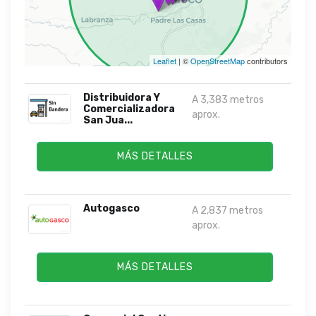
Leaflet
| ©
OpenStreetMap
contributors
Distribuidora Y
A 3,383 metros
Comercializadora
aprox.
San Jua...
MÁS DETALLES
Autogasco
A 2,837 metros
aprox.
MÁS DETALLES