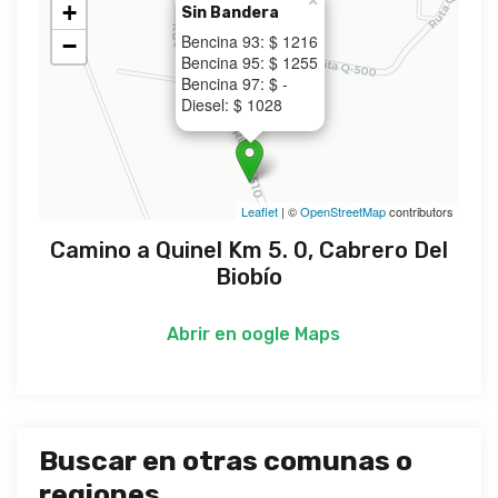
×
+
Sin Bandera
Bencina 93: $ 1216
−
Bencina 95: $ 1255
Bencina 97: $ -
Diesel: $ 1028
Leaflet
| ©
OpenStreetMap
contributors
Camino a Quinel Km 5. 0, Cabrero Del
Biobío
Abrir en
oogle Maps
Buscar en otras comunas o
regiones