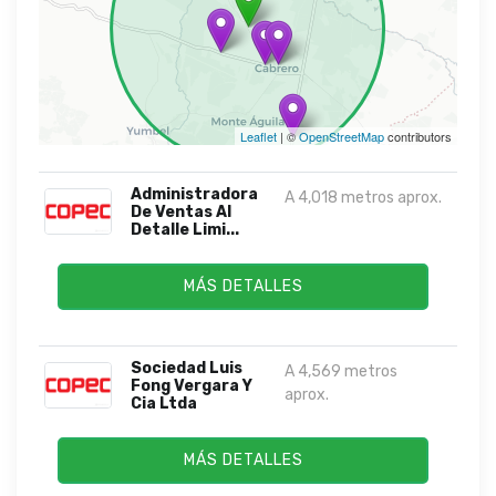
Leaflet
| ©
OpenStreetMap
contributors
Administradora
A 4,018 metros aprox.
De Ventas Al
Detalle Limi...
MÁS DETALLES
Sociedad Luis
A 4,569 metros
Fong Vergara Y
aprox.
Cia Ltda
MÁS DETALLES