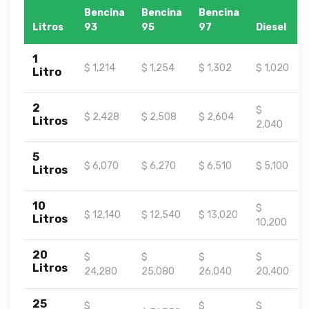
Bencina
Bencina
Bencina
Litros
93
95
97
Diesel
1
$ 1,214
$ 1,254
$ 1,302
$ 1,020
Litro
2
$
$ 2,428
$ 2,508
$ 2,604
Litros
2,040
5
$ 6,070
$ 6,270
$ 6,510
$ 5,100
Litros
10
$
$ 12,140
$ 12,540
$ 13,020
Litros
10,200
20
$
$
$
$
Litros
24,280
25,080
26,040
20,400
25
$
$
$