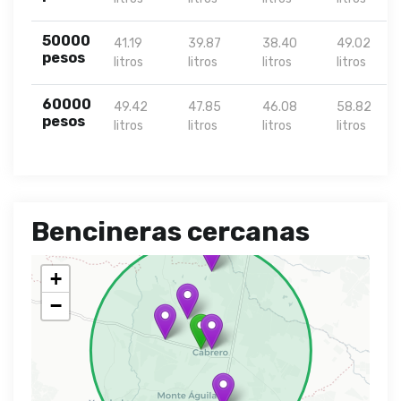
50000
41.19
39.87
38.40
49.02
pesos
litros
litros
litros
litros
60000
49.42
47.85
46.08
58.82
pesos
litros
litros
litros
litros
Bencineras cercanas
+
−