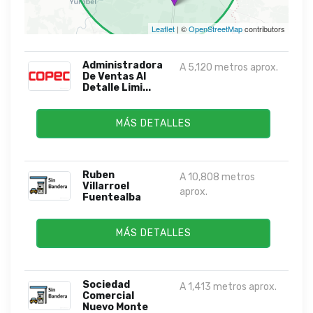
Leaflet
| ©
OpenStreetMap
contributors
Administradora
A 5,120 metros aprox.
De Ventas Al
Detalle Limi...
MÁS DETALLES
Ruben
A 10,808 metros
Villarroel
aprox.
Fuentealba
MÁS DETALLES
Sociedad
A 1,413 metros aprox.
Comercial
Nuevo Monte