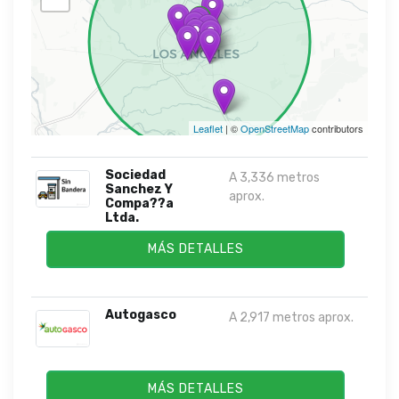
Leaflet
| ©
OpenStreetMap
contributors
Sociedad
A 3,336 metros
Sanchez Y
aprox.
Compa??a
Ltda.
MÁS DETALLES
Autogasco
A 2,917 metros aprox.
MÁS DETALLES