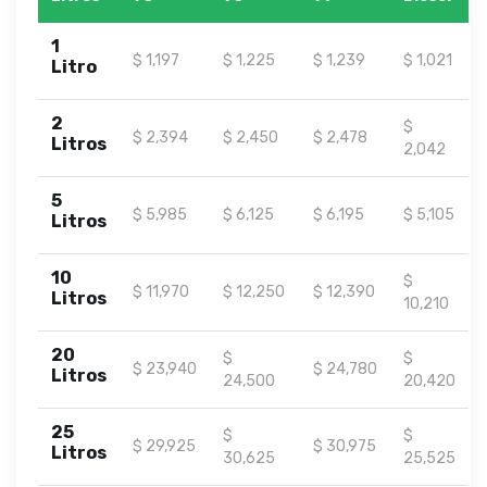
1
$ 1,197
$ 1,225
$ 1,239
$ 1,021
Litro
2
$
$ 2,394
$ 2,450
$ 2,478
Litros
2,042
5
$ 5,985
$ 6,125
$ 6,195
$ 5,105
Litros
10
$
$ 11,970
$ 12,250
$ 12,390
Litros
10,210
20
$
$
$ 23,940
$ 24,780
Litros
24,500
20,420
25
$
$
$ 29,925
$ 30,975
Litros
30,625
25,525