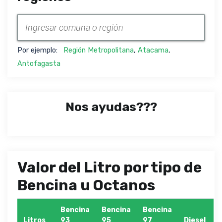
Por ejemplo:
Región Metropolitana
,
Atacama
,
Antofagasta
Nos ayudas???
Valor del Litro por tipo de
Bencina u Octanos
Bencina
Bencina
Bencina
Litros
93
95
97
Diesel