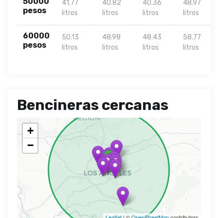
50000
41.77
40.82
40.36
48.97
pesos
litros
litros
litros
litros
60000
50.13
48.98
48.43
58.77
pesos
litros
litros
litros
litros
Bencineras cercanas
+
−
Leaflet
| ©
OpenStreetMap
contributors