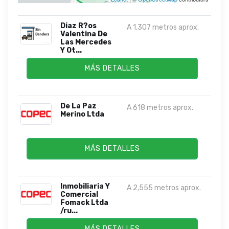
Diaz R?os
A 1,307 metros aprox.
Valentina De
Las Mercedes
Y Ot...
MÁS DETALLES
De La Paz
A 618 metros aprox.
Merino Ltda
MÁS DETALLES
Inmobiliaria Y
A 2,555 metros aprox.
Comercial
Fomack Ltda
/ru...
MÁS DETALLES