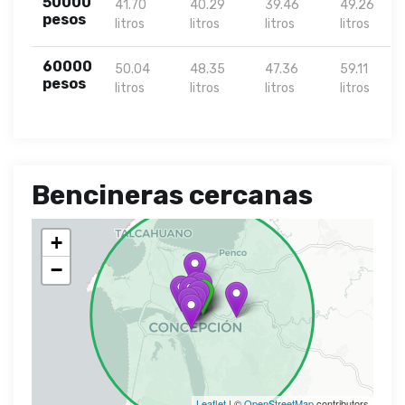
50000
41.70
40.29
39.46
49.26
pesos
litros
litros
litros
litros
60000
50.04
48.35
47.36
59.11
pesos
litros
litros
litros
litros
Bencineras cercanas
+
−
Leaflet
| ©
OpenStreetMap
contributors