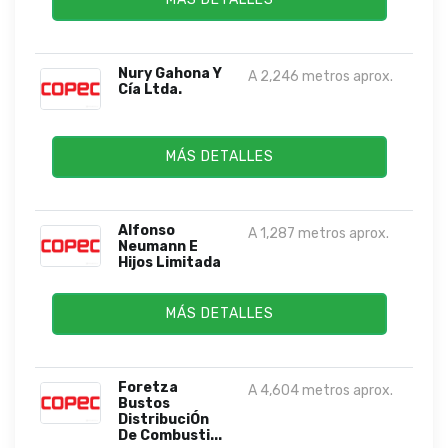
Nury Gahona Y
A 2,246 metros aprox.
Cía Ltda.
MÁS DETALLES
Alfonso
A 1,287 metros aprox.
Neumann E
Hijos Limitada
MÁS DETALLES
Foretza
A 4,604 metros aprox.
Bustos
DistribuciÓn
De Combusti...