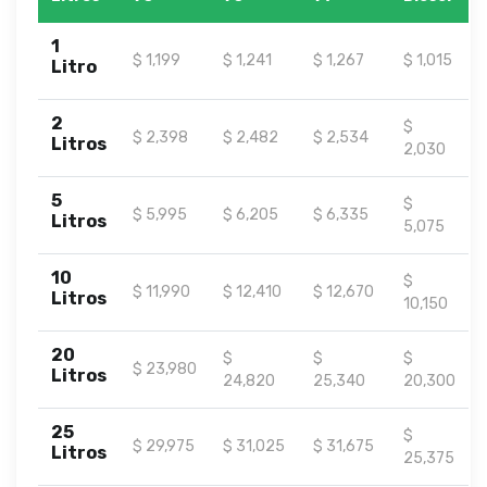
1
$ 1,199
$ 1,241
$ 1,267
$ 1,015
Litro
2
$
$ 2,398
$ 2,482
$ 2,534
Litros
2,030
5
$
$ 5,995
$ 6,205
$ 6,335
Litros
5,075
10
$
$ 11,990
$ 12,410
$ 12,670
Litros
10,150
20
$
$
$
$ 23,980
Litros
24,820
25,340
20,300
25
$
$ 29,975
$ 31,025
$ 31,675
Litros
25,375