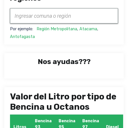
Por ejemplo:
Región Metropolitana
,
Atacama
,
Antofagasta
Nos ayudas???
Valor del Litro por tipo de
Bencina u Octanos
Bencina
Bencina
Bencina
Litros
93
95
97
Diesel