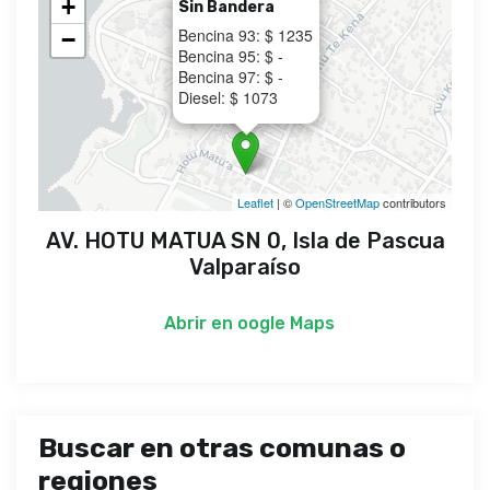
+
Sin Bandera
Bencina 93: $ 1235
−
Bencina 95: $ -
Bencina 97: $ -
Diesel: $ 1073
Leaflet
| ©
OpenStreetMap
contributors
AV. HOTU MATUA SN 0, Isla de Pascua
Valparaíso
Abrir en
oogle Maps
Buscar en otras comunas o
regiones