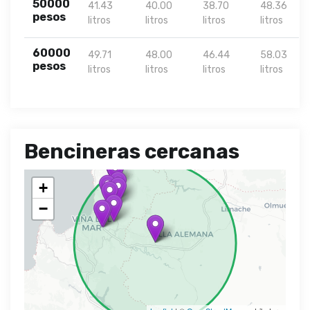
50000
41.43
40.00
38.70
48.36
pesos
litros
litros
litros
litros
60000
49.71
48.00
46.44
58.03
pesos
litros
litros
litros
litros
Bencineras cercanas
+
−