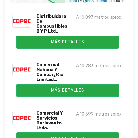
Leaflet
| ©
OpenStreetMap
contributors
Distribuidora
A 10,097 metros aprox.
De
Combustibles
B Y P Ltd...
MÁS DETALLES
Comercial
A 10,283 metros aprox.
Mahana Y
Compaï¿½ia
Limitad...
MÁS DETALLES
Comercial Y
A 10,599 metros aprox.
Servicios
Barlovento
Ltda.