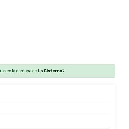
ras en la comuna de
La Cisterna
?