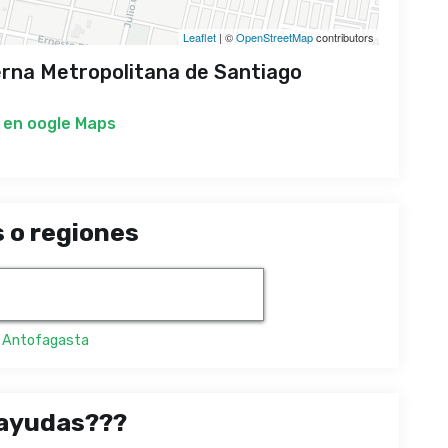
Leaflet
| ©
OpenStreetMap
contributors
rna Metropolitana de Santiago
 en
oogle Maps
 o regiones
,
Antofagasta
ayudas???