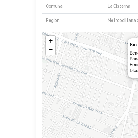
Comuna:
La Cisterna
Región:
Metropolitana 
+
Sin
−
Ben
Ben
Benc
Dies