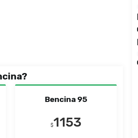
ncina?
Bencina 95
1153
$