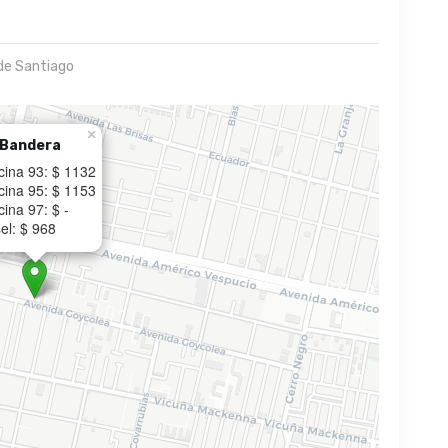
de Santiago
×
 Bandera
cina 93: $ 1132
cina 95: $ 1153
ina 97: $ -
el: $ 968