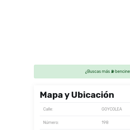
¿Buscas más ⛽ bencine
Mapa y Ubicación
Calle:
GOYCOLEA
Número:
198