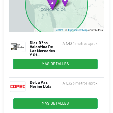
Leaflet
| ©
OpenStreetMap
contributors
Diaz R?os
A 1,434 metros aprox.
Valentina De
Las Mercedes
Y Ot...
MÁS DETALLES
De La Paz
A 1,323 metros aprox.
Merino Ltda
MÁS DETALLES