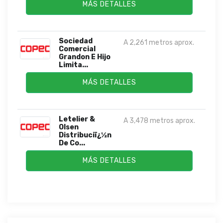
MÁS DETALLES
Sociedad
A 2,261 metros aprox.
Comercial
Grandon E Hijo
Limita...
MÁS DETALLES
Letelier &
A 3,478 metros aprox.
Olsen
Distribuciï¿½n
De Co...
MÁS DETALLES