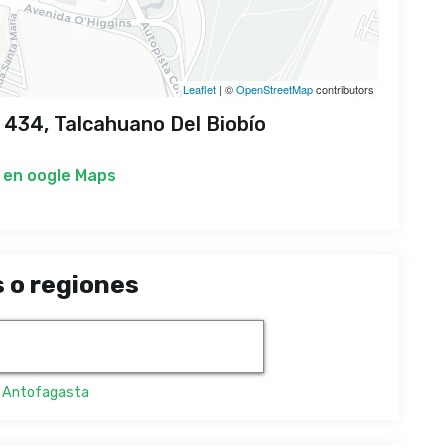
Leaflet
| ©
OpenStreetMap
contributors
34, Talcahuano Del Biobío
 en
oogle Maps
 o regiones
,
Antofagasta