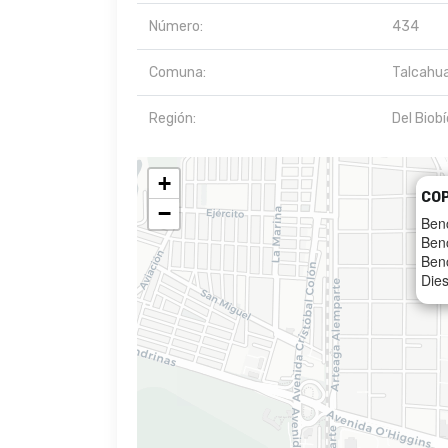
Número:
434
Comuna:
Talcahu
Región:
Del Biobí
+
CO
−
Ben
Ben
Ben
Dies