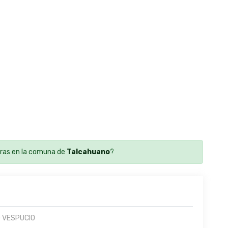
ras en la comuna de
Talcahuano
?
 VESPUCIO