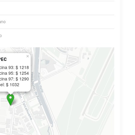
ano
o
×
PEC
cina 93: $ 1218
cina 95: $ 1254
cina 97: $ 1290
el: $ 1032