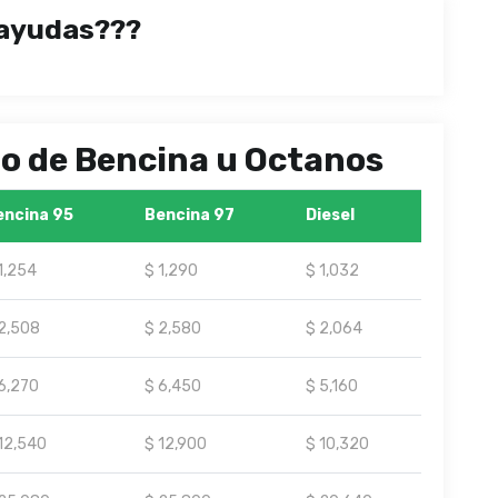
ayudas???
ipo de Bencina u Octanos
encina 95
Bencina 97
Diesel
1,254
$ 1,290
$ 1,032
2,508
$ 2,580
$ 2,064
6,270
$ 6,450
$ 5,160
12,540
$ 12,900
$ 10,320