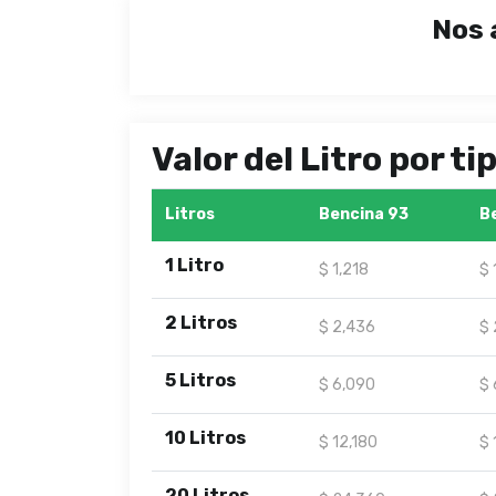
Nos 
Valor del Litro por t
Litros
Bencina 93
B
1 Litro
$ 1,218
$ 
2 Litros
$ 2,436
$ 
5 Litros
$ 6,090
$ 
10 Litros
$ 12,180
$ 
20 Litros