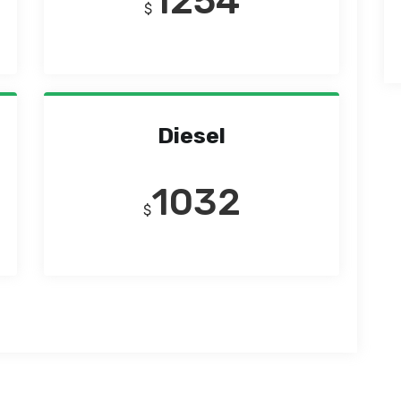
1254
$
Diesel
1032
$