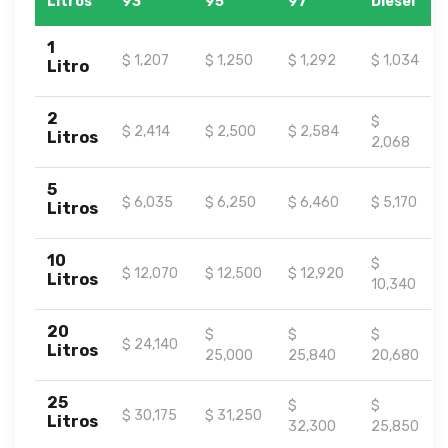
Litros
93
95
97
Diesel
1
$ 1,207
$ 1,250
$ 1,292
$ 1,034
Litro
2
$
$ 2,414
$ 2,500
$ 2,584
Litros
2,068
5
$ 6,035
$ 6,250
$ 6,460
$ 5,170
Litros
10
$
$ 12,070
$ 12,500
$ 12,920
Litros
10,340
20
$
$
$
$ 24,140
Litros
25,000
25,840
20,680
25
$
$
$ 30,175
$ 31,250
Litros
32,300
25,850