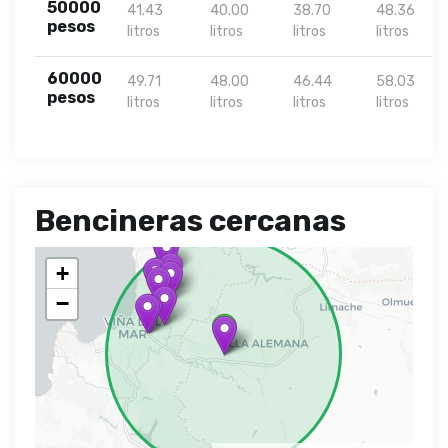
50000
41.43
40.00
38.70
48.36
pesos
litros
litros
litros
litros
60000
49.71
48.00
46.44
58.03
pesos
litros
litros
litros
litros
Bencineras cercanas
+
−