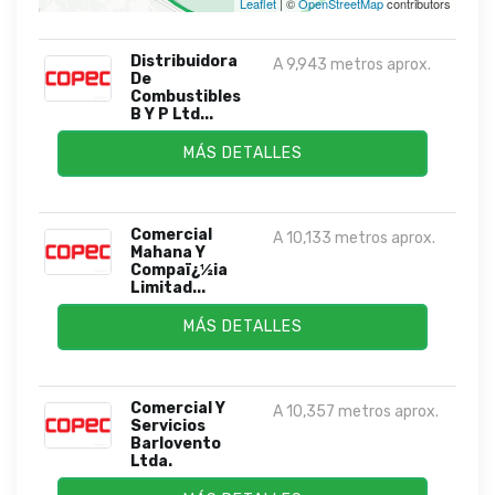
Leaflet
| ©
OpenStreetMap
contributors
Distribuidora
A 9,943 metros aprox.
De
Combustibles
B Y P Ltd...
MÁS DETALLES
Comercial
A 10,133 metros aprox.
Mahana Y
Compaï¿½ia
Limitad...
MÁS DETALLES
Comercial Y
A 10,357 metros aprox.
Servicios
Barlovento
Ltda.