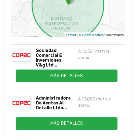
Leaflet
| ©
OpenStreetMap
contributors
Sociedad
A 10,561 metros
Comercial E
aprox.
Inversiones
V&g Ltd...
MÁS DETALLES
Administradora
A 10,090 metros
De Ventas Al
aprox.
Detalle Ltda...
MÁS DETALLES