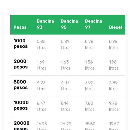
Bencina
Bencina
Bencina
Pesos
93
95
97
Diesel
1000
0.85
0.81
0.78
0.98
pesos
litros
litros
litros
litros
2000
1.69
1.63
1.56
1.96
pesos
litros
litros
litros
litros
5000
4.23
4.07
3.90
4.89
pesos
litros
litros
litros
litros
10000
8.47
8.14
7.80
9.78
pesos
litros
litros
litros
litros
20000
16.93
16.29
15.60
19.57
pesos