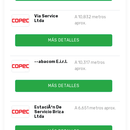
Via Service
A 10,832 metros
Ltda
aprox.
MÁS DETALLES
--abacom E.i.r.l.
A 10,317 metros
aprox.
MÁS DETALLES
EstaciÃ³n De
A 6,651 metros aprox.
Servicio Briza
Ltda