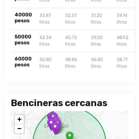
litros
litros
litros
litros
40000
33.87
32.57
31.20
39.14
pesos
litros
litros
litros
litros
50000
42.34
40.72
39.00
48.92
pesos
litros
litros
litros
litros
60000
50.80
48.86
46.80
58.71
pesos
litros
litros
litros
litros
Bencineras cercanas
+
−