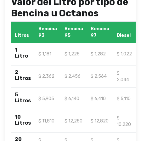
Valor del Litro por tipo de
Bencina u Octanos
Bencina
Bencina
Bencina
Litros
93
95
97
Diesel
1
$ 1,181
$ 1,228
$ 1,282
$ 1,022
Litro
2
$
$ 2,362
$ 2,456
$ 2,564
Litros
2,044
5
$ 5,905
$ 6,140
$ 6,410
$ 5,110
Litros
10
$
$ 11,810
$ 12,280
$ 12,820
Litros
10,220
20
$
$
$
$