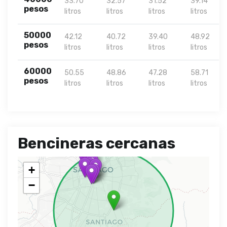
33.70
32.57
31.52
39.14
pesos
litros
litros
litros
litros
50000
42.12
40.72
39.40
48.92
pesos
litros
litros
litros
litros
60000
50.55
48.86
47.28
58.71
pesos
litros
litros
litros
litros
Bencineras cercanas
+
−