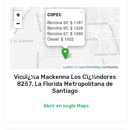
×
+
COPEC
Bencina 93: $ 1187
−
Bencina 95: $ 1228
Bencina 97: $ 1269
Diesel: $ 1022
Leaflet
| ©
OpenStreetMap
contributors
Vicuï¿½a Mackenna Los Cï¿½ndores
8257, La Florida Metropolitana de
Santiago
Abrir en
oogle Maps