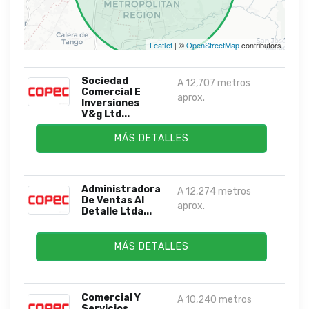
Leaflet
| ©
OpenStreetMap
contributors
Sociedad
A 12,707 metros
Comercial E
aprox.
Inversiones
V&g Ltd...
MÁS DETALLES
Administradora
A 12,274 metros
De Ventas Al
aprox.
Detalle Ltda...
MÁS DETALLES
Comercial Y
A 10,240 metros
Servicios