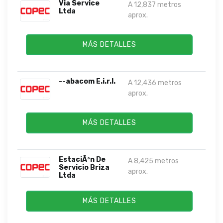
Via Service
A 12,837 metros
Ltda
aprox.
MÁS DETALLES
--abacom E.i.r.l.
A 12,436 metros
aprox.
MÁS DETALLES
EstaciÃ³n De
A 8,425 metros
Servicio Briza
aprox.
Ltda
MÁS DETALLES