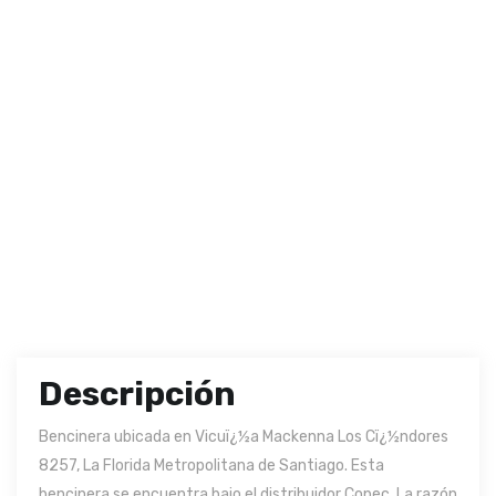
Descripción
Bencinera ubicada en Vicuï¿½a Mackenna Los Cï¿½ndores
8257, La Florida Metropolitana de Santiago. Esta
bencinera se encuentra bajo el distribuidor Copec. La razón