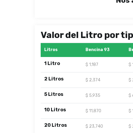
Nos 
Valor del Litro por t
Litros
Bencina 93
B
1 Litro
$ 1,187
$ 
2 Litros
$ 2,374
$ 
5 Litros
$ 5,935
$ 
10 Litros
$ 11,870
$ 
20 Litros
$ 23,740
$ 