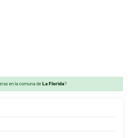
eras en la comuna de
La Florida
?