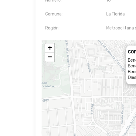
Número:
10
Comuna:
La Florida
Región:
Metropolitana 
+
CO
−
Ben
Ben
Ben
Dies