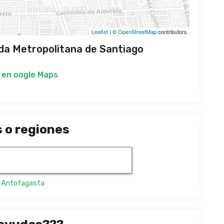
Leaflet
| ©
OpenStreetMap
contributors
rida Metropolitana de Santiago
 en
oogle Maps
 o regiones
,
Antofagasta