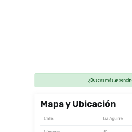
¿Buscas más ⛽ bencin
Mapa y Ubicación
Calle:
Lía Aguirre