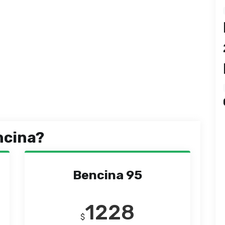
ncina?
Bencina 95
1228
$