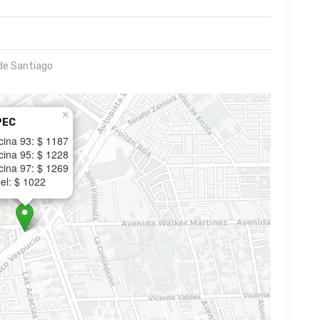
de Santiago
×
PEC
cina 93: $ 1187
cina 95: $ 1228
cina 97: $ 1269
el: $ 1022