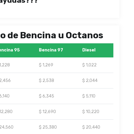
ayudas???
ipo de Bencina u Octanos
encina 95
Bencina 97
Diesel
1,228
$ 1,269
$ 1,022
2,456
$ 2,538
$ 2,044
6,140
$ 6,345
$ 5,110
12,280
$ 12,690
$ 10,220
24,560
$ 25,380
$ 20,440