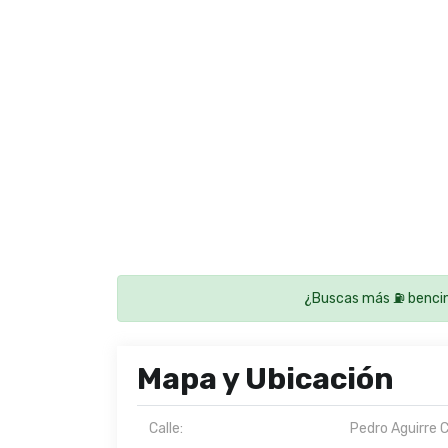
¿Buscas más ⛽ bencin
Mapa y Ubicación
Calle:
Pedro Aguirre 