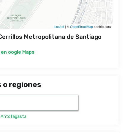
Leaflet
| ©
OpenStreetMap
contributors
errillos Metropolitana de Santiago
 en
oogle Maps
 o regiones
,
Antofagasta