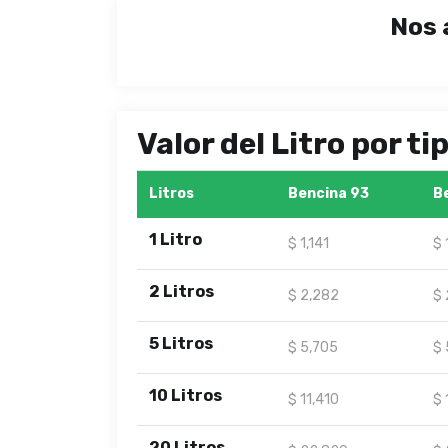
Nos 
Valor del Litro por t
Litros
Bencina 93
B
1 Litro
$ 1,141
$ 
2 Litros
$ 2,282
$ 
5 Litros
$ 5,705
$ 
10 Litros
$ 11,410
$ 
20 Litros