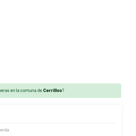
eras en la comuna de
Cerrillos
?
Cerda