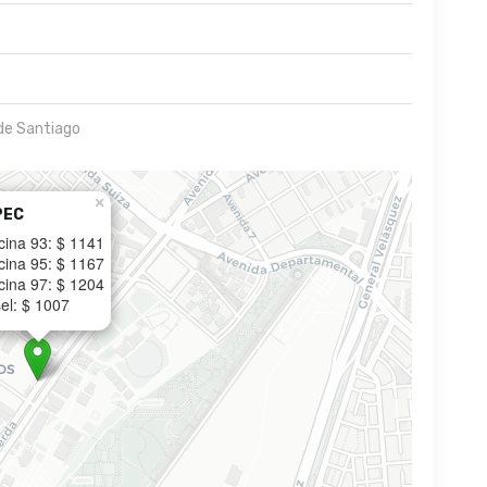
de Santiago
×
PEC
cina 93: $ 1141
cina 95: $ 1167
cina 97: $ 1204
el: $ 1007