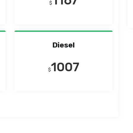
1167
$
Diesel
1007
$