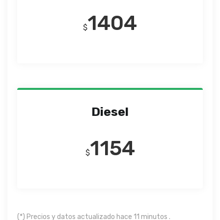
1404
$
Diesel
1154
$
(*) Precios y datos actualizado hace 11 minutos .