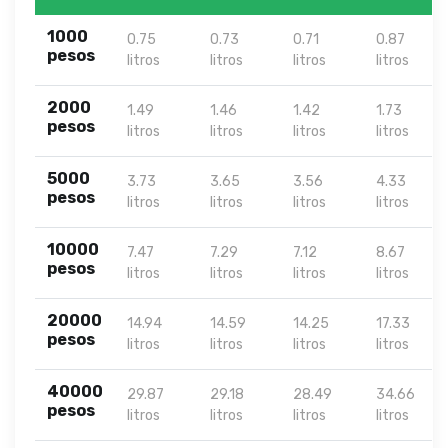
1000
0.75
0.73
0.71
0.87
pesos
litros
litros
litros
litros
2000
1.49
1.46
1.42
1.73
pesos
litros
litros
litros
litros
5000
3.73
3.65
3.56
4.33
pesos
litros
litros
litros
litros
10000
7.47
7.29
7.12
8.67
pesos
litros
litros
litros
litros
20000
14.94
14.59
14.25
17.33
pesos
litros
litros
litros
litros
40000
29.87
29.18
28.49
34.66
pesos
litros
litros
litros
litros