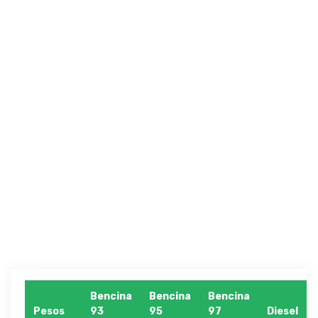
Bencina
Bencina
Bencina
Pesos
93
95
97
Diesel