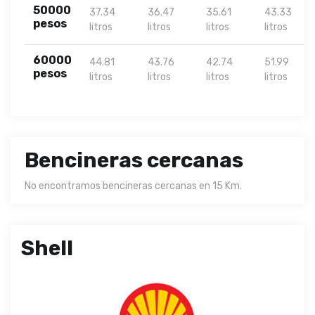
50000
37.34
36.47
35.61
43.33
pesos
litros
litros
litros
litros
60000
44.81
43.76
42.74
51.99
pesos
litros
litros
litros
litros
Bencineras cercanas
No encontramos bencineras cercanas en 15 Km.
Shell