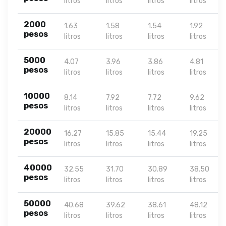
litros
litros
litros
litros
2000
1.63
1.58
1.54
1.92
pesos
litros
litros
litros
litros
5000
4.07
3.96
3.86
4.81
pesos
litros
litros
litros
litros
10000
8.14
7.92
7.72
9.62
pesos
litros
litros
litros
litros
20000
16.27
15.85
15.44
19.25
pesos
litros
litros
litros
litros
40000
32.55
31.70
30.89
38.50
pesos
litros
litros
litros
litros
50000
40.68
39.62
38.61
48.12
pesos
litros
litros
litros
litros