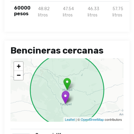
60000
48.82
47.54
46.33
57.75
pesos
litros
litros
litros
litros
Bencineras cercanas
+
−
Leaflet
| ©
OpenStreetMap
contributors