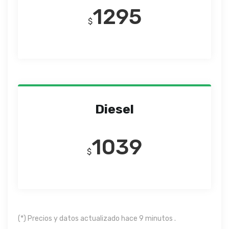
1295
$
Diesel
1039
$
(*) Precios y datos actualizado hace 9 minutos .