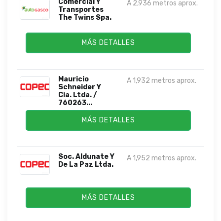
Comercial Y
A 2,936 metros aprox.
Transportes
The Twins Spa.
MÁS DETALLES
Mauricio
A 1,932 metros aprox.
Schneider Y
Cia. Ltda. /
760263...
MÁS DETALLES
Soc. Aldunate Y
A 1,952 metros aprox.
De La Paz Ltda.
MÁS DETALLES