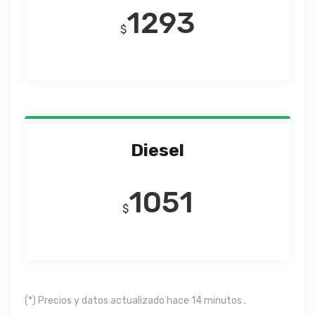
1293
$
Diesel
1051
$
(*) Precios y datos actualizado hace 14 minutos .