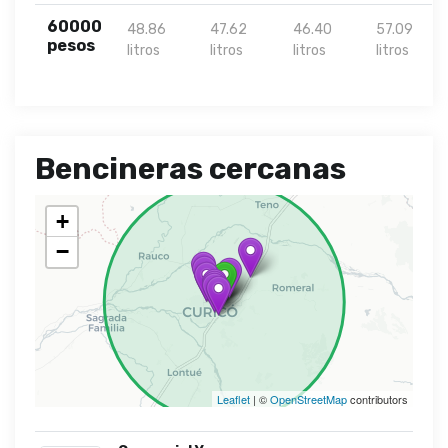
60000
48.86
47.62
46.40
57.09
pesos
litros
litros
litros
litros
Bencineras cercanas
+
−
Leaflet
| ©
OpenStreetMap
contributors