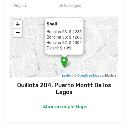
Región:
De los Lagos
×
+
Shell
Bencina 93: $ 1235
−
Bencina 95: $ 1268
Bencina 97: $ 1302
Diesel: $ 1056
Leaflet
| ©
OpenStreetMap
contributors
Quillota 204, Puerto Montt De los
Lagos
Abrir en
oogle Maps