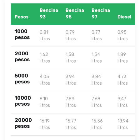
Bencina
Bencina
Bencina
Pesos
93
95
97
Diesel
1000
0.81
0.79
0.77
0.95
pesos
litros
litros
litros
litros
2000
1.62
1.58
1.54
1.89
pesos
litros
litros
litros
litros
5000
4.05
3.94
3.84
4.73
pesos
litros
litros
litros
litros
10000
8.10
7.89
7.68
9.47
pesos
litros
litros
litros
litros
20000
16.19
15.77
15.36
18.94
pesos
litros
litros
litros
litros