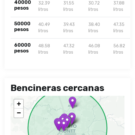
40000
32.39
31.55
30.72
37.88
pesos
litros
litros
litros
litros
50000
40.49
39.43
38.40
47.35
pesos
litros
litros
litros
litros
60000
48.58
47.32
46.08
56.82
pesos
litros
litros
litros
litros
Bencineras cercanas
+
−