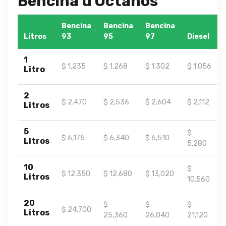
Bencina u Octanos
Bencina
Bencina
Bencina
Litros
93
95
97
Diesel
1
$ 1,235
$ 1,268
$ 1,302
$ 1,056
Litro
2
$ 2,470
$ 2,536
$ 2,604
$ 2,112
Litros
5
$
$ 6,175
$ 6,340
$ 6,510
Litros
5,280
10
$
$ 12,350
$ 12,680
$ 13,020
Litros
10,560
20
$
$
$
$ 24,700
Litros
25,360
26,040
21,120