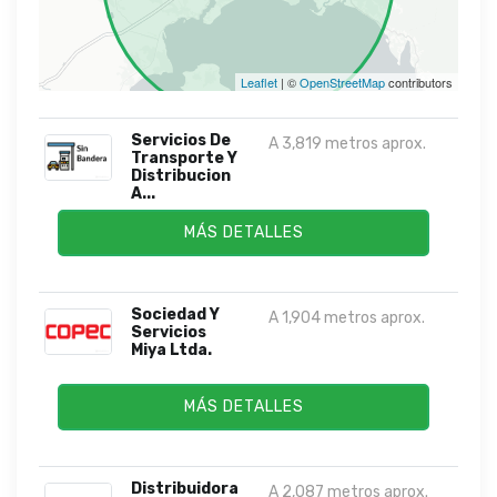
Leaflet
| ©
OpenStreetMap
contributors
Servicios De
A 3,819 metros aprox.
Transporte Y
Distribucion
A...
MÁS DETALLES
Sociedad Y
A 1,904 metros aprox.
Servicios
Miya Ltda.
MÁS DETALLES
Distribuidora
A 2,087 metros aprox.