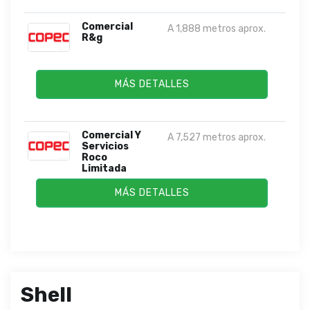
Comercial
A 1,888 metros aprox.
R&g
MÁS DETALLES
Comercial Y
A 7,527 metros aprox.
Servicios
Roco
Limitada
MÁS DETALLES
Shell