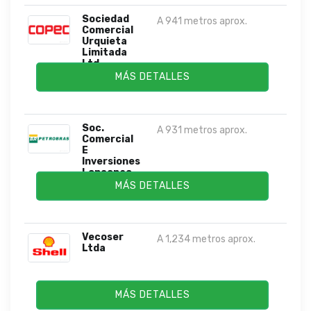
Sociedad
A 941 metros aprox.
Comercial
Urquieta
Limitada
Ltd...
MÁS DETALLES
Soc.
A 931 metros aprox.
Comercial
E
Inversiones
Lonconao
Lt...
MÁS DETALLES
Vecoser
A 1,234 metros aprox.
Ltda
MÁS DETALLES