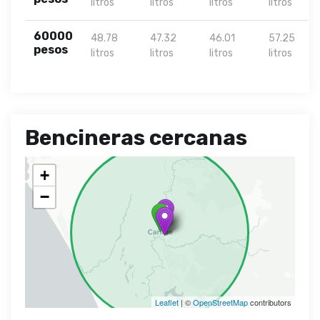
litros
litros
litros
litros
60000
48.78
47.32
46.01
57.25
pesos
litros
litros
litros
litros
Bencineras cercanas
+
−
Leaflet
| ©
OpenStreetMap
contributors