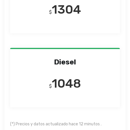
1304
$
Diesel
1048
$
(*) Precios y datos actualizado hace 12 minutos .