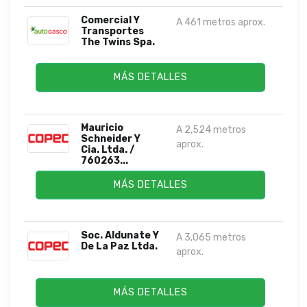
Comercial Y
A 461 metros aprox.
Transportes
The Twins Spa.
MÁS DETALLES
Mauricio
A 2,524 metros
Schneider Y
aprox.
Cia. Ltda. /
760263...
MÁS DETALLES
Soc. Aldunate Y
A 3,065 metros
De La Paz Ltda.
aprox.
MÁS DETALLES