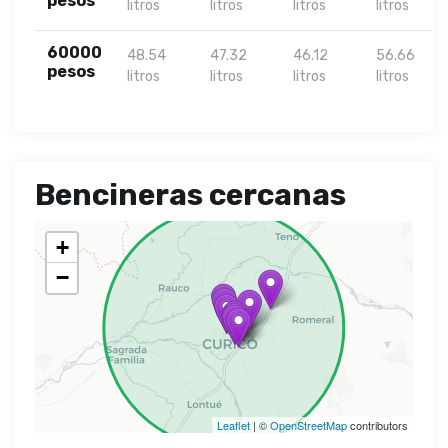
pesos
litros
litros
litros
litros
60000
48.54
47.32
46.12
56.66
pesos
litros
litros
litros
litros
Bencineras cercanas
+
−
Leaflet
| ©
OpenStreetMap
contributors