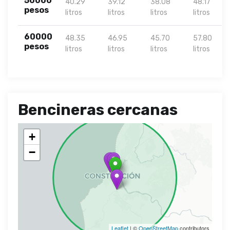
50000
40.29
39.12
38.08
48.17
pesos
litros
litros
litros
litros
60000
48.35
46.95
45.70
57.80
pesos
litros
litros
litros
litros
Bencineras cercanas
+
−
Leaflet
| ©
OpenStreetMap
contributors