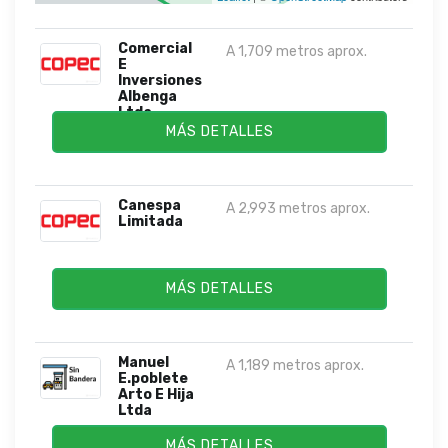
Comercial
A 1,709 metros aprox.
E
Inversiones
Albenga
Ltda.
MÁS DETALLES
Canespa
A 2,993 metros aprox.
Limitada
MÁS DETALLES
Manuel
A 1,189 metros aprox.
E.poblete
Arto E Hija
Ltda
MÁS DETALLES