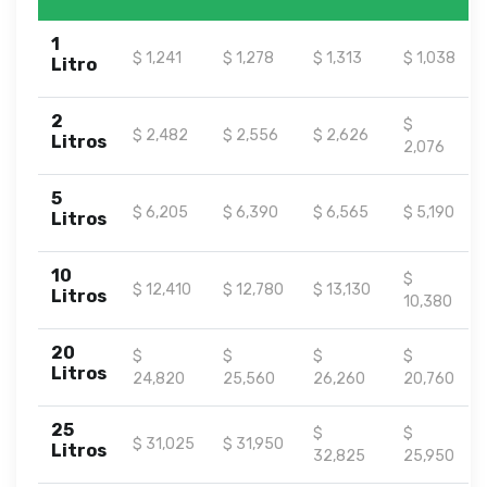
1
$ 1,241
$ 1,278
$ 1,313
$ 1,038
Litro
2
$
$ 2,482
$ 2,556
$ 2,626
Litros
2,076
5
$ 6,205
$ 6,390
$ 6,565
$ 5,190
Litros
10
$
$ 12,410
$ 12,780
$ 13,130
Litros
10,380
20
$
$
$
$
Litros
24,820
25,560
26,260
20,760
25
$
$
$ 31,025
$ 31,950
Litros
32,825
25,950