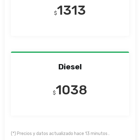
1313
$
Diesel
1038
$
(*) Precios y datos actualizado hace 13 minutos .