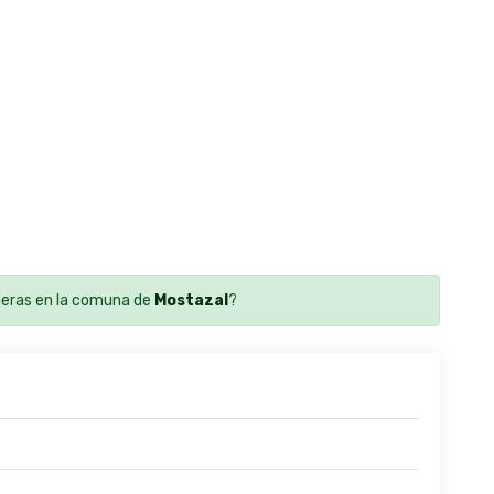
eras en la comuna de
Mostazal
?