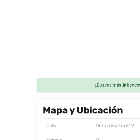
¿Buscas más ⛽ bencin
Mapa y Ubicación
Calle:
Ruta 5 Sur,Km 61,9