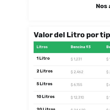
Nos 
Valor del Litro por t
Litros
Bencina 93
B
1 Litro
$ 1,231
$ 
2 Litros
$ 2,462
$ 
5 Litros
$ 6,155
$ 
10 Litros
$ 12,310
$ 
20 Litros