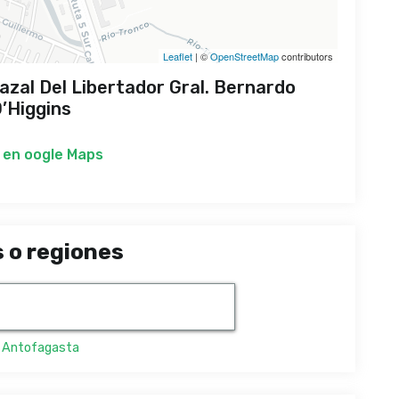
Leaflet
| ©
OpenStreetMap
contributors
azal Del Libertador Gral. Bernardo
’Higgins
 en
oogle Maps
 o regiones
,
Antofagasta