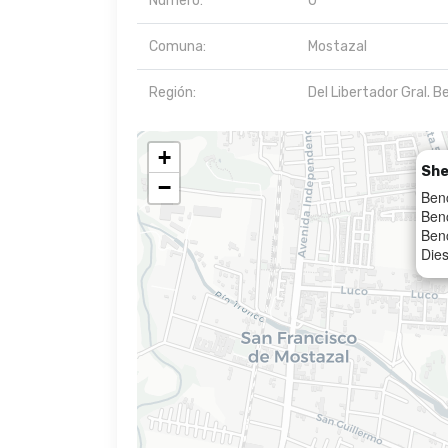
Número:
0
Comuna:
Mostazal
Región:
Del Libertador Gral. B
+
She
−
Ben
Ben
Ben
Dies