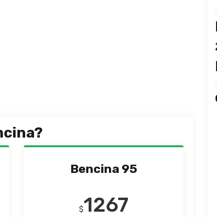
ncina?
Bencina 95
1267
$