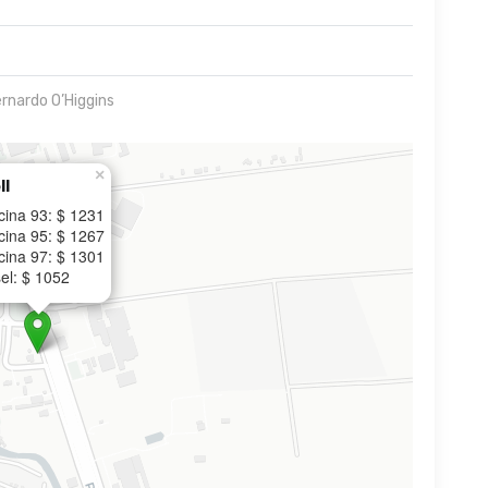
ernardo O’Higgins
×
ll
cina 93: $ 1231
cina 95: $ 1267
cina 97: $ 1301
el: $ 1052