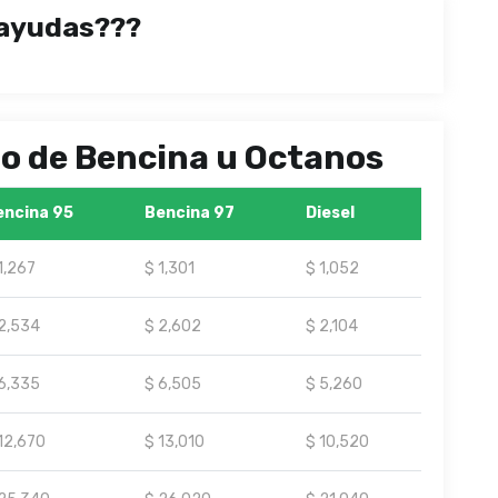
ayudas???
ipo de Bencina u Octanos
encina 95
Bencina 97
Diesel
1,267
$ 1,301
$ 1,052
2,534
$ 2,602
$ 2,104
6,335
$ 6,505
$ 5,260
12,670
$ 13,010
$ 10,520