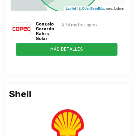
Leaflet
| ©
OpenStreetMap
contributors
Gonzalo
A 74 metros aprox.
Gerardo
Bahrs
Solar
MÁS DETALLES
Shell