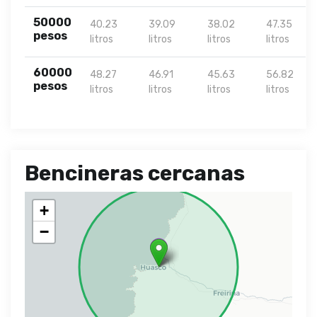
50000
40.23
39.09
38.02
47.35
pesos
litros
litros
litros
litros
60000
48.27
46.91
45.63
56.82
pesos
litros
litros
litros
litros
Bencineras cercanas
+
−