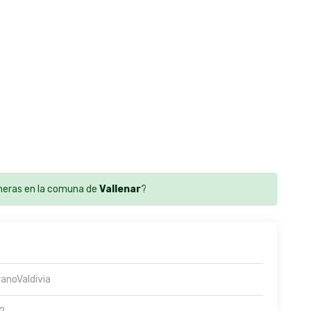
eras en la comuna de
Vallenar
?
ranoValdivia