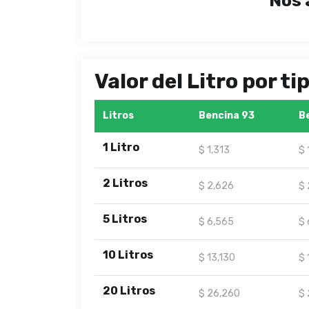
Nos 
Valor del Litro por t
Litros
Bencina 93
B
1 Litro
$ 1,313
$ 
2 Litros
$ 2,626
$ 
5 Litros
$ 6,565
$ 
10 Litros
$ 13,130
$ 
20 Litros
$ 26,260
$ 