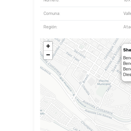
Número:
189
Comuna:
Vall
Región:
At
+
She
−
Ben
Ben
Ben
Dies