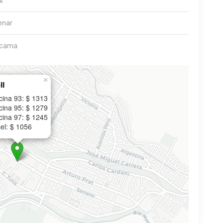
2
enar
acama
×
ll
cina 93: $ 1313
cina 95: $ 1279
cina 97: $ 1245
el: $ 1056