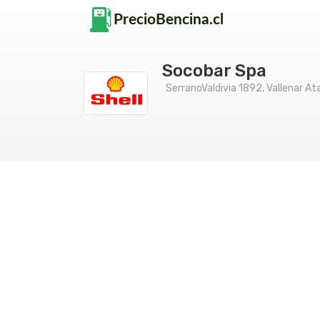
Socobar Spa
SerranoValdivia 1892, Vallenar A