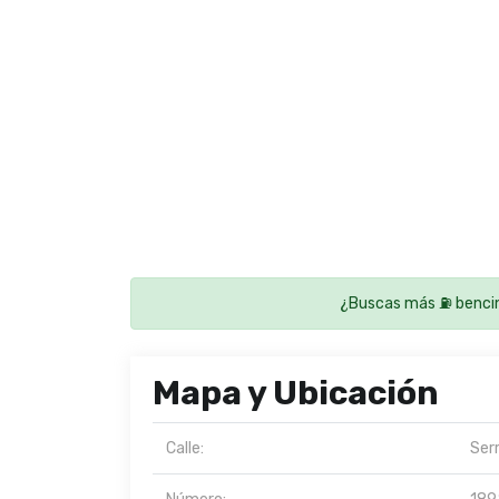
¿Buscas más ⛽ bencin
Mapa y Ubicación
Calle:
Ser