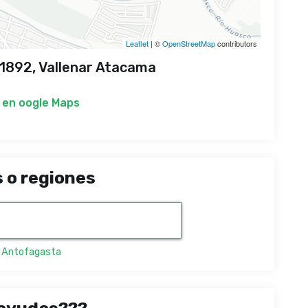
Leaflet
| ©
OpenStreetMap
contributors
 1892, Vallenar Atacama
 en
oogle Maps
 o regiones
,
Antofagasta