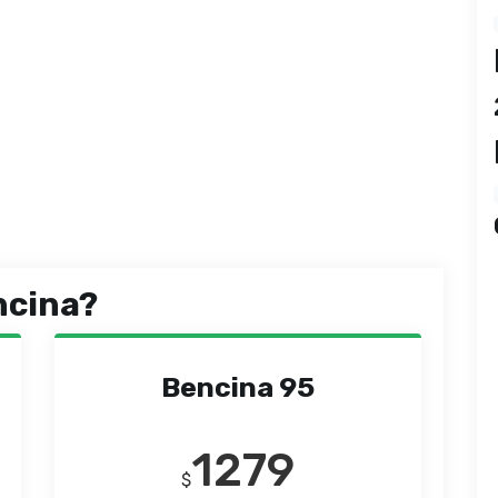
ncina?
Bencina 95
1279
$