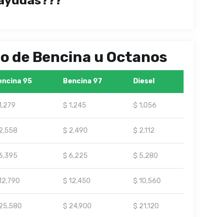
ayudas???
ipo de Bencina u Octanos
encina 95
Bencina 97
Diesel
1,279
$ 1,245
$ 1,056
2,558
$ 2,490
$ 2,112
6,395
$ 6,225
$ 5,280
12,790
$ 12,450
$ 10,560
25,580
$ 24,900
$ 21,120