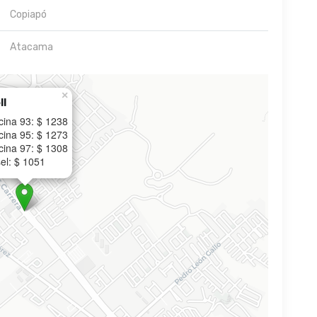
Copiapó
Atacama
×
ll
cina 93: $ 1238
cina 95: $ 1273
cina 97: $ 1308
el: $ 1051