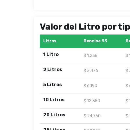
Valor del Litro por t
Litros
Bencina 93
B
1 Litro
$ 1,238
$ 
2 Litros
$ 2,476
$ 
5 Litros
$ 6,190
$ 
10 Litros
$ 12,380
$ 
20 Litros
$ 24,760
$ 
25 Litros