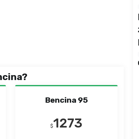
ncina?
Bencina 95
1273
$