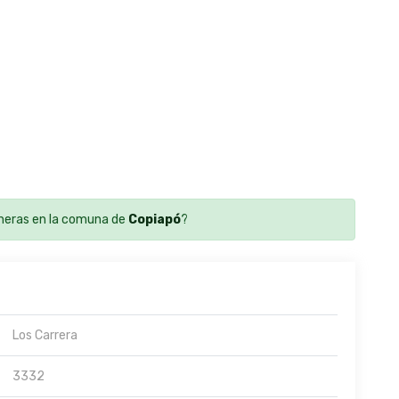
neras en la comuna de
Copiapó
?
Los Carrera
3332