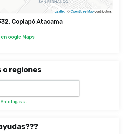
Leaflet
| ©
OpenStreetMap
contributors
332, Copiapó Atacama
 en
oogle Maps
 o regiones
,
Antofagasta
ayudas???