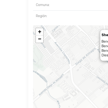
Comuna:
Región:
+
She
−
Ben
Ben
Ben
Dies