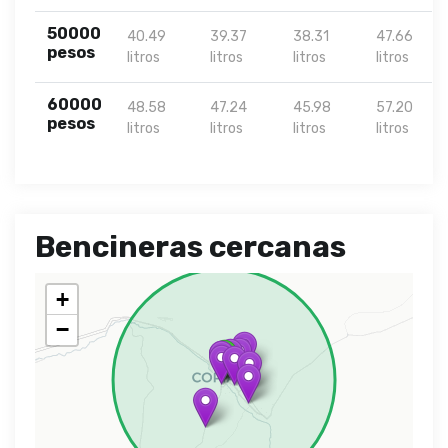
50000
40.49
39.37
38.31
47.66
pesos
litros
litros
litros
litros
60000
48.58
47.24
45.98
57.20
pesos
litros
litros
litros
litros
Bencineras cercanas
+
−