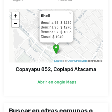
×
+
Shell
Bencina 93: $ 1235
−
Bencina 95: $ 1270
Bencina 97: $ 1305
Diesel: $ 1049
Leaflet
| ©
OpenStreetMap
contributors
Copayapu 852, Copiapó Atacama
Abrir en
oogle Maps
Buscar en otras comunas o