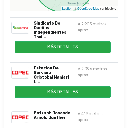
Leaflet
| ©
OpenStreetMap
contributors
Sindicato De
A 2,903 metros
Dueños
aprox.
Independientes
Taxi...
MÁS DETALLES
Estacion De
A 2,096 metros
Servicio
aprox.
Cristobal Nanjari
L...
MÁS DETALLES
Potzsch Rosende
A 419 metros
Arnold Gunther
aprox.