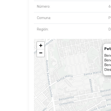
Número:
6
Comuna:
P
Región:
D
+
Pet
−
Ben
Ben
Ben
Dies