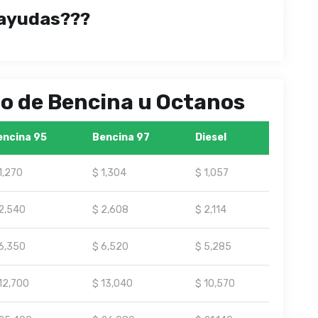
ayudas???
ipo de Bencina u Octanos
encina 95
Bencina 97
Diesel
1,270
$ 1,304
$ 1,057
2,540
$ 2,608
$ 2,114
6,350
$ 6,520
$ 5,285
12,700
$ 13,040
$ 10,570