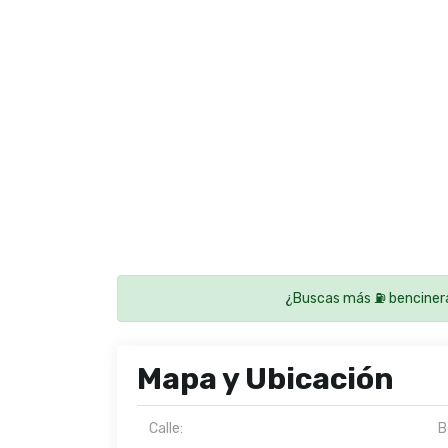
¿Buscas más ⛽ benciner
Mapa y Ubicación
Calle:
B