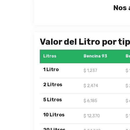
Nos 
Valor del Litro por t
Litros
Bencina 93
B
1 Litro
$ 1,237
$ 
2 Litros
$ 2,474
$ 
5 Litros
$ 6,185
$ 
10 Litros
$ 12,370
$ 
20 Litros