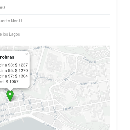
80
uerto Montt
e los Lagos
×
robras
cina 93: $ 1237
cina 95: $ 1270
cina 97: $ 1304
el: $ 1057