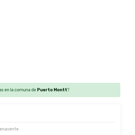
as en la comuna de
Puerto Montt
?
enavente