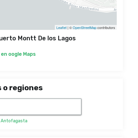
Leaflet
| ©
OpenStreetMap
contributors
uerto Montt De los Lagos
 en
oogle Maps
 o regiones
,
Antofagasta