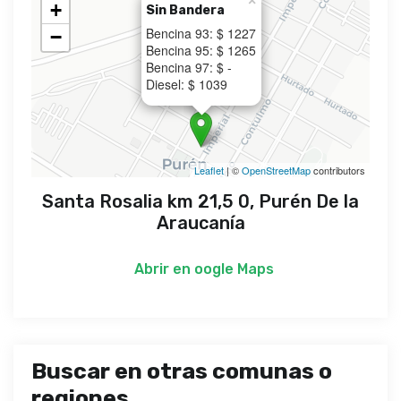
×
+
Sin Bandera
Bencina 93: $ 1227
−
Bencina 95: $ 1265
Bencina 97: $ -
Diesel: $ 1039
Leaflet
| ©
OpenStreetMap
contributors
Santa Rosalia km 21,5 0, Purén De la
Araucanía
Abrir en
oogle Maps
Buscar en otras comunas o
regiones