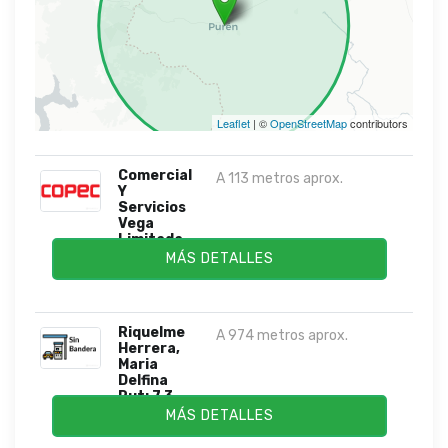
Leaflet
| ©
OpenStreetMap
contributors
Comercial
A 113 metros aprox.
Y
Servicios
Vega
Limitada
MÁS DETALLES
Riquelme
A 974 metros aprox.
Herrera,
Maria
Delfina
Rut: 7.3...
MÁS DETALLES