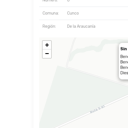
Número:
0
Comuna:
Cunco
Región:
De la Araucanía
+
Sin
−
Ben
Ben
Ben
Dies