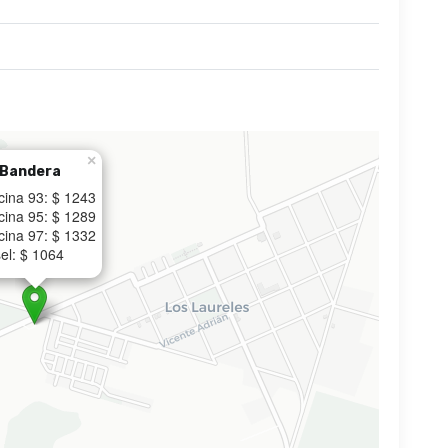
×
 Bandera
cina 93: $ 1243
cina 95: $ 1289
cina 97: $ 1332
el: $ 1064