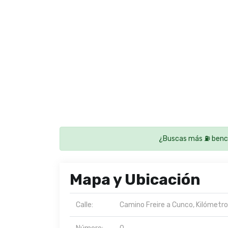
¿Buscas más ⛽ benci
Mapa y Ubicación
Calle:
Camino Freire a Cunco, Kilómetro