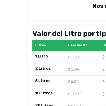
Nos 
Valor del Litro por t
Litros
Bencina 93
B
1 Litro
$ 1,243
$ 
2 Litros
$ 2,486
$ 
5 Litros
$ 6,215
$ 
10 Litros
$ 12,430
$ 
20 Litros