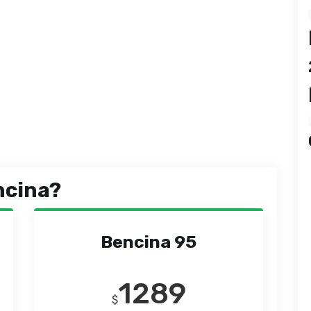
ncina?
Bencina 95
1289
$