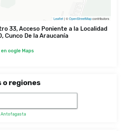
Leaflet
| ©
OpenStreetMap
contributors
ro 33, Acceso Poniente a la Localidad
0, Cunco De la Araucanía
 en
oogle Maps
 o regiones
,
Antofagasta