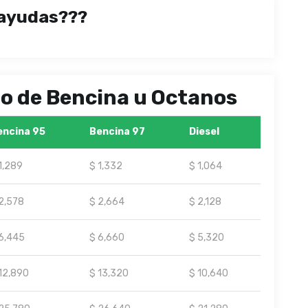
ayudas???
ipo de Bencina u Octanos
encina 95
Bencina 97
Diesel
1,289
$ 1,332
$ 1,064
2,578
$ 2,664
$ 2,128
6,445
$ 6,660
$ 5,320
12,890
$ 13,320
$ 10,640