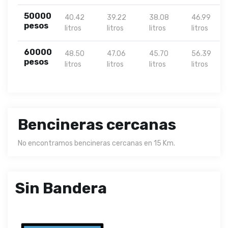
50000
40.42
39.22
38.08
46.99
pesos
litros
litros
litros
litros
60000
48.50
47.06
45.70
56.39
pesos
litros
litros
litros
litros
Bencineras cercanas
No encontramos bencineras cercanas en 15 Km.
Sin Bandera