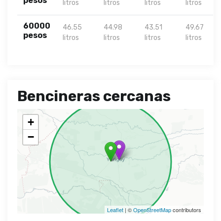
pesos
litros
litros
litros
litros
60000
46.55
44.98
43.51
49.67
pesos
litros
litros
litros
litros
Bencineras cercanas
+
−
Leaflet
| ©
OpenStreetMap
contributors