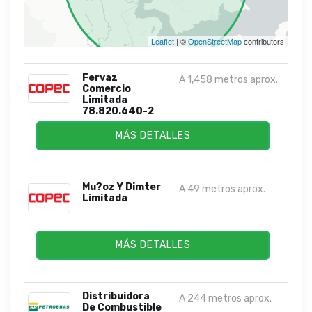
Leaflet
| ©
OpenStreetMap
contributors
Fervaz
A 1,458 metros aprox.
Comercio
Limitada
78.820.640-2
MÁS DETALLES
Mu?oz Y Dimter
A 49 metros aprox.
Limitada
MÁS DETALLES
Distribuidora
A 244 metros aprox.
De Combustible