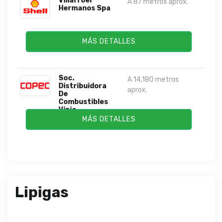
Villarroel
A 87 metros aprox.
Hermanos Spa
MÁS DETALLES
Soc.
A 14,180 metros
Distribuidora
aprox.
De
Combustibles
Vizio...
MÁS DETALLES
Lipigas