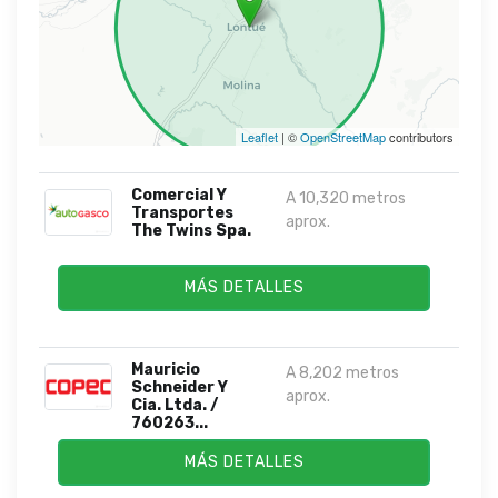
Leaflet
| ©
OpenStreetMap
contributors
Comercial Y
A 10,320 metros
Transportes
aprox.
The Twins Spa.
MÁS DETALLES
Mauricio
A 8,202 metros
Schneider Y
aprox.
Cia. Ltda. /
760263...
MÁS DETALLES