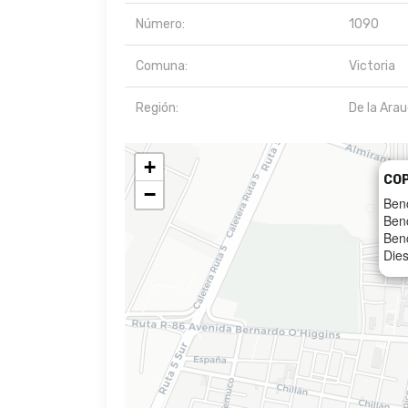
Número:
1090
Comuna:
Victoria
Región:
De la Ara
+
CO
−
Ben
Ben
Ben
Dies