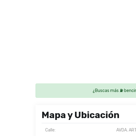
¿Buscas más ⛽ bencin
Mapa y Ubicación
Calle:
AVDA. AR