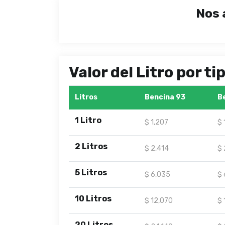
Nos 
Valor del Litro por t
Litros
Bencina 93
B
1 Litro
$ 1,207
$ 
2 Litros
$ 2,414
$ 
5 Litros
$ 6,035
$ 
10 Litros
$ 12,070
$ 
20 Litros