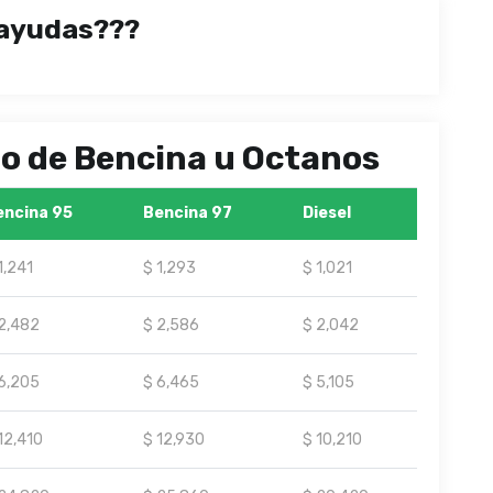
ayudas???
ipo de Bencina u Octanos
encina 95
Bencina 97
Diesel
1,241
$ 1,293
$ 1,021
2,482
$ 2,586
$ 2,042
6,205
$ 6,465
$ 5,105
12,410
$ 12,930
$ 10,210