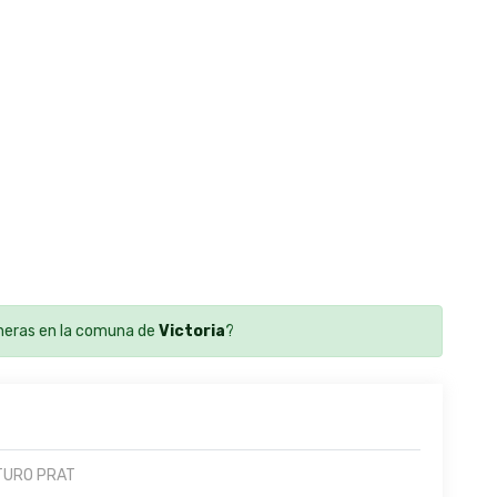
eras en la comuna de
Victoria
?
TURO PRAT