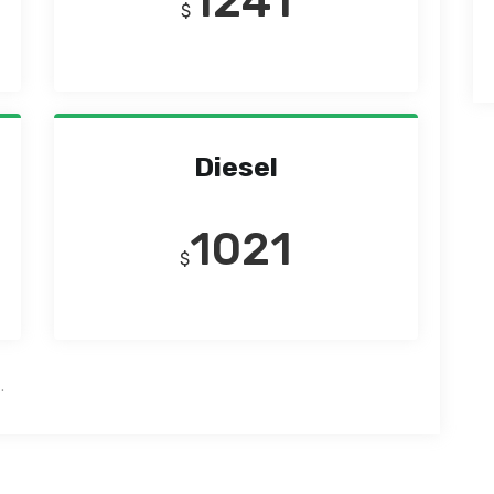
1241
$
Diesel
1021
$
.