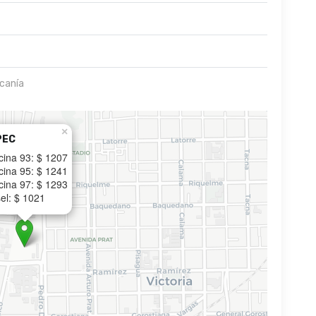
ucanía
×
PEC
cina 93: $ 1207
cina 95: $ 1241
cina 97: $ 1293
el: $ 1021