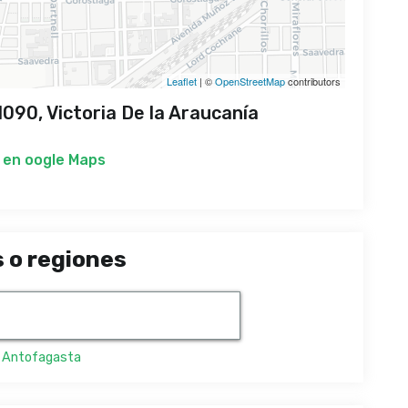
Leaflet
| ©
OpenStreetMap
contributors
90, Victoria De la Araucanía
 en
oogle Maps
 o regiones
,
Antofagasta