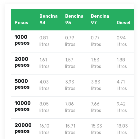
Bencina
Bencina
Bencina
Pesos
93
95
97
Diesel
1000
0.81
0.79
0.77
0.94
pesos
litros
litros
litros
litros
2000
1.61
1.57
1.53
1.88
pesos
litros
litros
litros
litros
5000
4.03
3.93
3.83
4.71
pesos
litros
litros
litros
litros
10000
8.05
7.86
7.66
9.42
pesos
litros
litros
litros
litros
20000
16.10
15.71
15.33
18.83
pesos
litros
litros
litros
litros