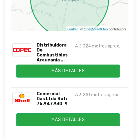
Leaflet
| ©
OpenStreetMap
contributors
Distribuidora
A 3,024 metros aprox.
De
Combustibles
Araucania ...
MÁS DETALLES
Comercial
A 3,210 metros aprox.
Das Ltda Rut:
76.947.930-9
MÁS DETALLES