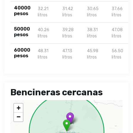
40000
32.21
31.42
30.65
37.66
pesos
litros
litros
litros
litros
50000
40.26
39.28
38.31
47.08
pesos
litros
litros
litros
litros
60000
48.31
47.13
45.98
56.50
pesos
litros
litros
litros
litros
Bencineras cercanas
+
−