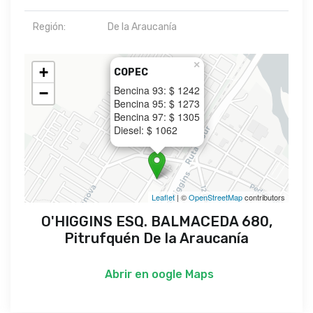
Región:
De la Araucanía
×
+
COPEC
Bencina 93: $ 1242
−
Bencina 95: $ 1273
Bencina 97: $ 1305
Diesel: $ 1062
Leaflet
| ©
OpenStreetMap
contributors
O'HIGGINS ESQ. BALMACEDA 680,
Pitrufquén De la Araucanía
Abrir en
oogle Maps