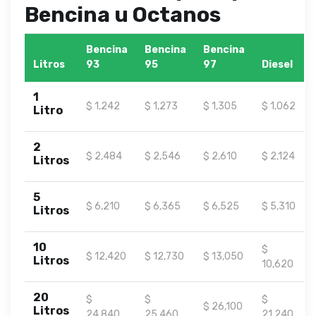
Bencina u Octanos
Bencina
Bencina
Bencina
Litros
93
95
97
Diesel
1
$ 1,242
$ 1,273
$ 1,305
$ 1,062
Litro
2
$ 2,484
$ 2,546
$ 2,610
$ 2,124
Litros
5
$ 6,210
$ 6,365
$ 6,525
$ 5,310
Litros
10
$
$ 12,420
$ 12,730
$ 13,050
Litros
10,620
20
$
$
$
$ 26,100
Litros
24,840
25,460
21,240