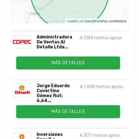
Leaflet
| ©
OpenStreetMap
contributors
Administradora
A 1,199 metros aprox.
De Ventas Al
Detalle Ltda...
MÁS DETALLES
Jorge Eduardo
A 1,358 metros aprox.
Cuvertino
Gómez Rut:
6.64...
MÁS DETALLES
Inversiones
A 307 metros aprox.