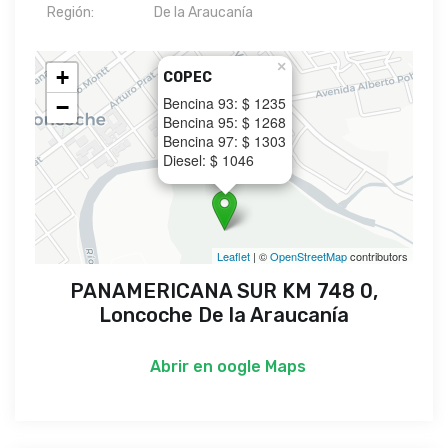
Región:
De la Araucanía
×
+
COPEC
Bencina 93: $ 1235
−
Bencina 95: $ 1268
Bencina 97: $ 1303
Diesel: $ 1046
Leaflet
| ©
OpenStreetMap
contributors
PANAMERICANA SUR KM 748 0,
Loncoche De la Araucanía
Abrir en
oogle Maps