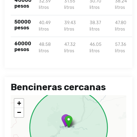
40000
32.39
31.55
30.70
38.24
pesos
litros
litros
litros
litros
50000
40.49
39.43
38.37
47.80
pesos
litros
litros
litros
litros
60000
48.58
47.32
46.05
57.36
pesos
litros
litros
litros
litros
Bencineras cercanas
+
−