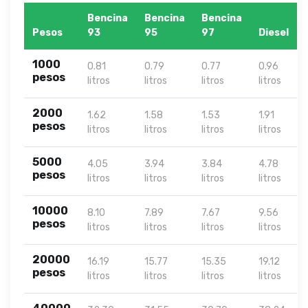
Bencina
Bencina
Bencina
Pesos
93
95
97
Diesel
1000
0.81
0.79
0.77
0.96
pesos
litros
litros
litros
litros
2000
1.62
1.58
1.53
1.91
pesos
litros
litros
litros
litros
5000
4.05
3.94
3.84
4.78
pesos
litros
litros
litros
litros
10000
8.10
7.89
7.67
9.56
pesos
litros
litros
litros
litros
20000
16.19
15.77
15.35
19.12
pesos
litros
litros
litros
litros