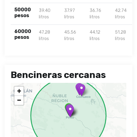
50000
39.40
37.97
36.76
42.74
pesos
litros
litros
litros
litros
60000
47.28
45.56
44.12
51.28
pesos
litros
litros
litros
litros
Bencineras cercanas
+
−