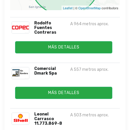
Leaflet
| ©
OpenStreetMap
contributors
Rodolfo
A 964 metros aprox.
Fuentes
Contreras
MÁS DETALLES
Comercial
A 557 metros aprox.
Dmark Spa
MÁS DETALLES
Leonel
A 503 metros aprox.
Carrasco
11.773.869-8