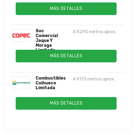
MÁS DETALLES
Soc
A 9,290 metros aprox.
Comercial
Jaque Y
Moraga
Limitada
MÁS DETALLES
Combustibles
A 9,175 metros aprox.
Coihueco
Limitada
MÁS DETALLES