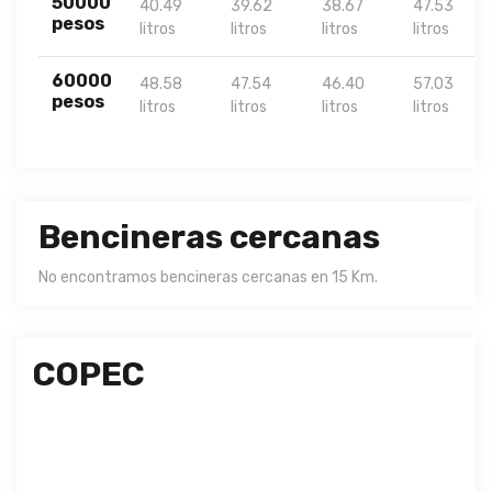
50000
40.49
39.62
38.67
47.53
pesos
litros
litros
litros
litros
60000
48.58
47.54
46.40
57.03
pesos
litros
litros
litros
litros
Bencineras cercanas
No encontramos bencineras cercanas en 15 Km.
COPEC