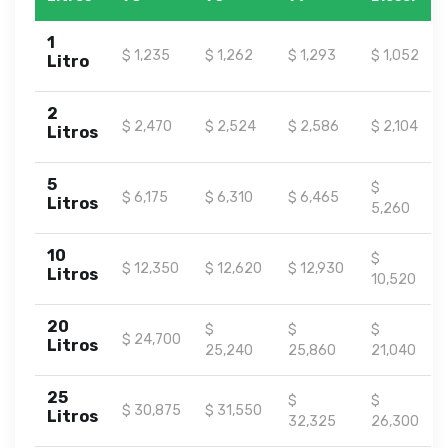
1
$ 1,235
$ 1,262
$ 1,293
$ 1,052
Litro
2
$ 2,470
$ 2,524
$ 2,586
$ 2,104
Litros
5
$
$ 6,175
$ 6,310
$ 6,465
Litros
5,260
10
$
$ 12,350
$ 12,620
$ 12,930
Litros
10,520
20
$
$
$
$ 24,700
Litros
25,240
25,860
21,040
25
$
$
$ 30,875
$ 31,550
Litros
32,325
26,300