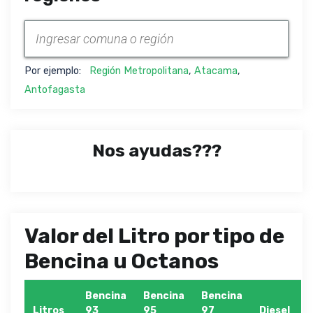
Por ejemplo:
Región Metropolitana
,
Atacama
,
Antofagasta
Nos ayudas???
Valor del Litro por tipo de
Bencina u Octanos
Bencina
Bencina
Bencina
Litros
93
95
97
Diesel