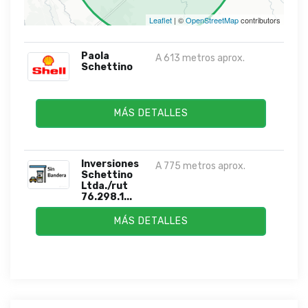
Leaflet
| ©
OpenStreetMap
contributors
Paola
A 613 metros aprox.
Schettino
MÁS DETALLES
Inversiones
A 775 metros aprox.
Schettino
Ltda./rut
76.298.1...
MÁS DETALLES