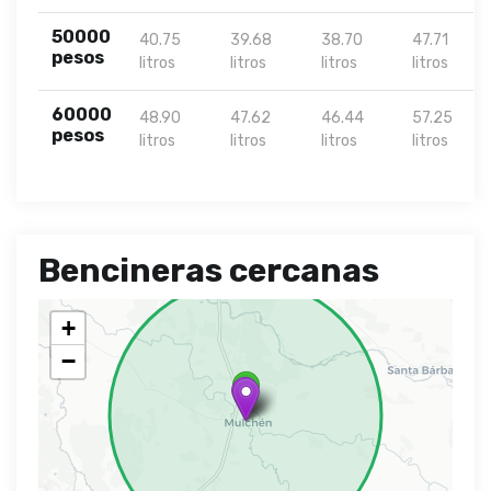
50000
40.75
39.68
38.70
47.71
pesos
litros
litros
litros
litros
60000
48.90
47.62
46.44
57.25
pesos
litros
litros
litros
litros
Bencineras cercanas
+
−