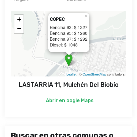
×
+
COPEC
Bencina 93: $ 1227
−
Bencina 95: $ 1260
Bencina 97: $ 1292
Diesel: $ 1048
Leaflet
| ©
OpenStreetMap
contributors
LASTARRIA 11, Mulchén Del Biobío
Abrir en
oogle Maps
Buscar en otras comunas o