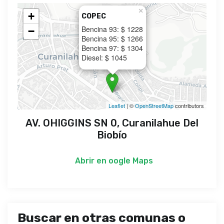
×
+
COPEC
Bencina 93: $ 1228
−
Bencina 95: $ 1266
Bencina 97: $ 1304
Diesel: $ 1045
Leaflet
| ©
OpenStreetMap
contributors
AV. OHIGGINS SN 0, Curanilahue Del
Biobío
Abrir en
oogle Maps
Buscar en otras comunas o