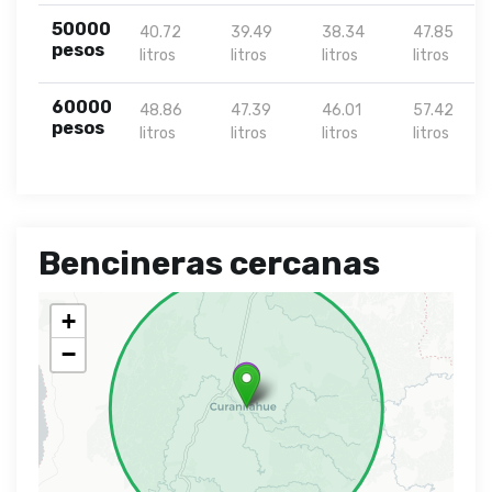
50000
40.72
39.49
38.34
47.85
pesos
litros
litros
litros
litros
60000
48.86
47.39
46.01
57.42
pesos
litros
litros
litros
litros
Bencineras cercanas
+
−