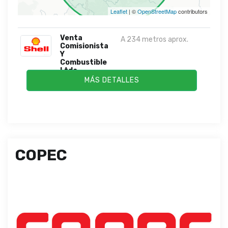
Leaflet
| ©
OpenStreetMap
contributors
Venta
A 234 metros aprox.
Comisionista
Y
Combustible
Ltda.
MÁS DETALLES
COPEC