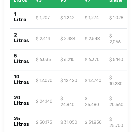
Litros
93
95
97
Diesel
1
$ 1,207
$ 1,242
$ 1,274
$ 1,028
Litro
2
$
$ 2,414
$ 2,484
$ 2,548
Litros
2,056
5
$ 6,035
$ 6,210
$ 6,370
$ 5,140
Litros
10
$
$ 12,070
$ 12,420
$ 12,740
Litros
10,280
20
$
$
$
$ 24,140
Litros
24,840
25,480
20,560
25
$
$ 30,175
$ 31,050
$ 31,850
Litros
25,700