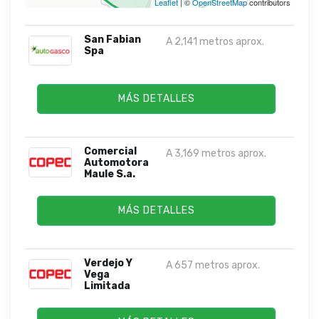
Leaflet
| ©
OpenStreetMap
contributors
San Fabian
A 2,141 metros aprox.
Spa
MÁS DETALLES
Comercial
A 3,169 metros aprox.
Automotora
Maule S.a.
MÁS DETALLES
Verdejo Y
A 657 metros aprox.
Vega
Limitada